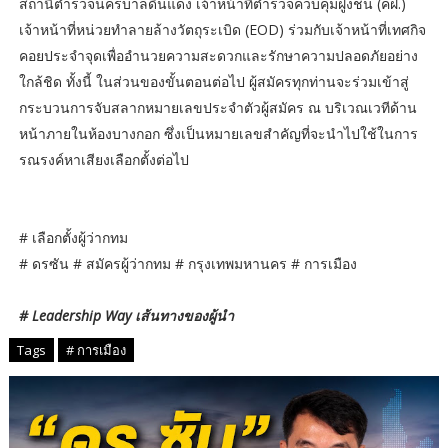
สถานีตำรวจนครบาลดินแดง เจ้าหน้าที่ตำรวจควบคุมฝูงชน (คฝ.)
เจ้าหน้าที่หน่วยทำลายล้างวัตถุระเบิด (EOD) ร่วมกับเจ้าหน้าที่เทศกิจ
คอยประจำจุดเพื่ออำนวยความสะดวกและรักษาความปลอดภัยอย่าง
ใกล้ชิด ทั้งนี้ ในส่วนของขั้นตอนต่อไป ผู้สมัครทุกท่านจะร่วมเข้าสู่
กระบวนการจับสลากหมายเลขประจำตัวผู้สมัคร ณ บริเวณเวทีด้าน
หน้าภายในห้องบางกอก ซึ่งเป็นหมายเลขสำคัญที่จะนำไปใช้ในการ
รณรงค์หาเสียงเลือกตั้งต่อไป
​# เลือกตั้งผู้ว่ากทม
# ดรซัน # สมัครผู้ว่ากทม # กรุงเทพมหานคร # การเมือง
# Leadership Way เส้นทางของผู้นำ
Tags
# การเมือง