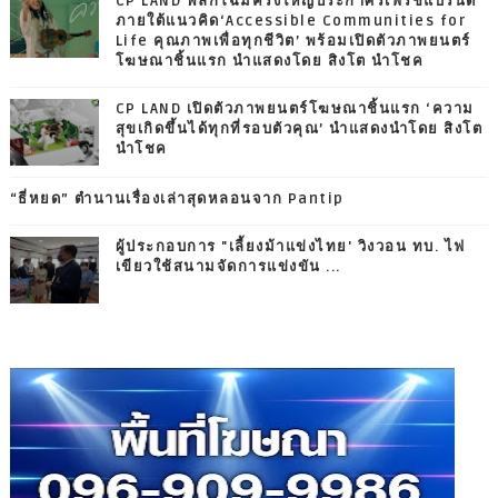
CP LAND พลิกโฉมครั้งใหญ่ประกาศรีเฟรชแบรนด์
ภายใต้แนวคิด‘Accessible Communities for
Life คุณภาพเพื่อทุกชีวิต’ พร้อมเปิดตัวภาพยนตร์
โฆษณาชิ้นแรก นำแสดงโดย สิงโต นำโชค
CP LAND เปิดตัวภาพยนตร์โฆษณาชิ้นแรก ‘ความ
สุขเกิดขึ้นได้ทุกที่รอบตัวคุณ’ นำแสดงนำโดย สิงโต
นำโชค
“ธี่หยด” ตำนานเรื่องเล่าสุดหลอนจาก Pantip
ผู้ประกอบการ "เลี้ยงม้าแข่งไทย' วิงวอน ทบ. ไฟ
เขียวใช้สนามจัดการแข่งขัน ...