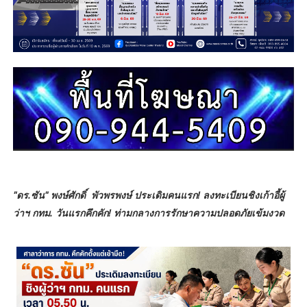
"ดร.ซัน" พงษ์ศักดิ์ พัวพรพงษ์ ประเดิมคนแรก! ลงทะเบียนชิงเก้าอี้ผู้
ว่าฯ กทม. วันแรกคึกคัก! ท่ามกลางการรักษาความปลอดภัยเข้มงวด