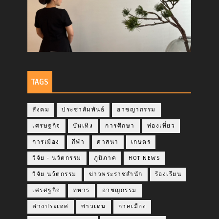
TAGS
สังคม
ประชาสัมพันธ์
อาชญากรรม
เศรษฐกิจ
บันเทิง
การศึกษา
ท่องเที่ยว
การเมือง
กีฬา
ศาสนา
เกษตร
วิจัย - นวัตกรรม
ภูมิภาค
HOT NEWS
วิจัย นว้ตกรรม
ข่าวพระราชสำนัก
ร้องเรียน
เศรศฐกิจ
ทหาร
อาชญกรรม
ต่างประเทศ
ข่าวเด่น
กาคเมือง