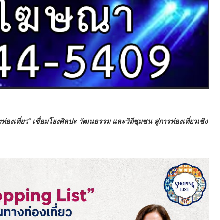
่องเที่ยว” เชื่อมโยงศิลปะ วัฒนธรรม และวิถีชุมชน สู่การท่องเที่ยวเชิง