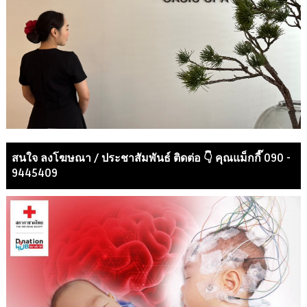
สนใจ ลงโฆษณา / ประชาสัมพันธ์ ติดต่อ 👇 คุณแม็กกี๊ 090 -
9445409