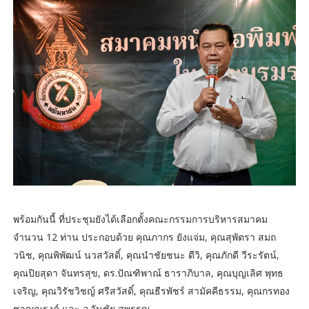
พร้อมกันนี้ ที่ประชุมยังได้เลือกตั้งคณะกรรมการบริหารสมาคม
จำนวน 12 ท่าน ประกอบด้วย คุณภากร ยังแจ่ม, คุณสุพัตรา สมถ
วนิช, คุณพิพัฒน์ นวสวัสดิ์, คุณนำชัยชนะ ดีวิ, คุณภักดี วีระรัตน์,
คุณปิยสุดา จันทรสุข, ดร.ปัณฑิพาณ์ ธาราภิบาล, คุณบุญเลิศ พุทธ
เจริญ, คุณวิรัชวิชญ์ ศรีสวัสดิ์, คุณธีรพัชร์ สามัคคีธรรม, คุณกรทอง
ชาญณรงค์ และ อ.วันชัย สุพรรณ