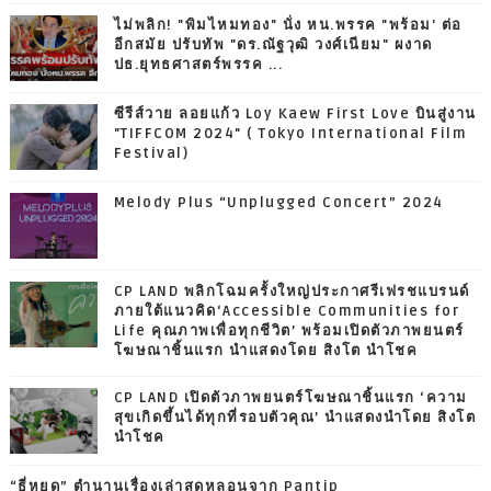
ไม่พลิก! "พิมไหมทอง" นั่ง หน.พรรค "พร้อม' ต่อ
อีกสมัย ปรับทัพ "ดร.ณัฐวุฒิ วงศ์เนียม" ผงาด
ปธ.ยุทธศาสตร์พรรค ...
ซีรีส์วาย ลอยแก้ว Loy Kaew First Love บินสู่งาน
"TIFFCOM 2024" ( Tokyo International Film
Festival)
Melody Plus “Unplugged Concert” 2024
CP LAND พลิกโฉมครั้งใหญ่ประกาศรีเฟรชแบรนด์
ภายใต้แนวคิด‘Accessible Communities for
Life คุณภาพเพื่อทุกชีวิต’ พร้อมเปิดตัวภาพยนตร์
โฆษณาชิ้นแรก นำแสดงโดย สิงโต นำโชค
CP LAND เปิดตัวภาพยนตร์โฆษณาชิ้นแรก ‘ความ
สุขเกิดขึ้นได้ทุกที่รอบตัวคุณ’ นำแสดงนำโดย สิงโต
นำโชค
“ธี่หยด” ตำนานเรื่องเล่าสุดหลอนจาก Pantip