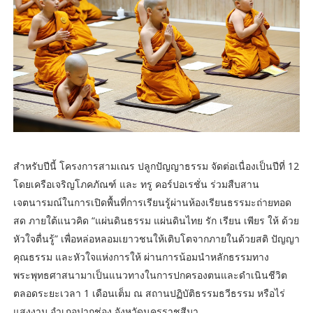
สำหรับปีนี้ โครงการสามเณร ปลูกปัญญาธรรม จัดต่อเนื่องเป็นปีที่ 12
โดยเครือเจริญโภคภัณฑ์ และ ทรู คอร์ปอเรชั่น ร่วมสืบสาน
เจตนารมณ์ในการเปิดพื้นที่การเรียนรู้ผ่านห้องเรียนธรรมะถ่ายทอด
สด ภายใต้แนวคิด “แผ่นดินธรรม แผ่นดินไทย รัก เรียน เพียร ให้ ด้วย
หัวใจตื่นรู้” เพื่อหล่อหลอมเยาวชนให้เติบโตจากภายในด้วยสติ ปัญญา
คุณธรรม และหัวใจแห่งการให้ ผ่านการน้อมนำหลักธรรมทาง
พระพุทธศาสนามาเป็นแนวทางในการปกครองตนและดำเนินชีวิต
ตลอดระยะเวลา 1 เดือนเต็ม ณ สถานปฏิบัติธรรมธวีธรรม หรือไร่
แสงงาม อำเภอปากช่อง จังหวัดนครราชสีมา