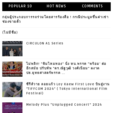
POPULAR 10
HOT NEWS
COMMENTS
กลุ่มผู้ประกอบการรถร่วมโดยสารร้องสื่อ ! กรณีประมูลขึ้นค่าเช่า
ช่องขายตั๋ว
(ไม่มีชื่อ)
CIRCULON A1 Series
ไม่พลิก! "พิมไหมทอง" นั่ง หน.พรรค "พร้อม' ต่อ
อีกสมัย ปรับทัพ "ดร.ณัฐวุฒิ วงศ์เนียม" ผงาด
ปธ.ยุทธศาสตร์พรรค ...
ซีรีส์วาย ลอยแก้ว Loy Kaew First Love บินสู่งาน
"TIFFCOM 2024" ( Tokyo International Film
Festival)
Melody Plus “Unplugged Concert” 2024