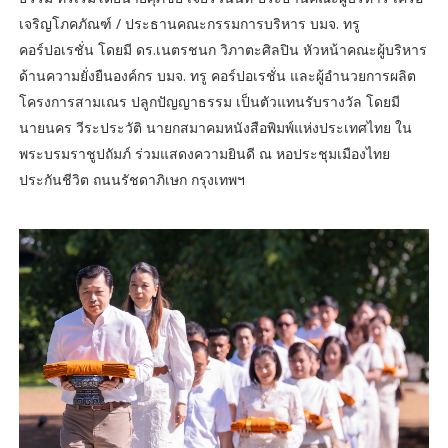
เจริญโภคภัณฑ์ / ประธานคณะกรรมการบริหาร บมจ. ทรู
คอร์ปอเรชั่น โดยมี ดร.เนตรชนก วิภาตะศิลปิน หัวหน้าคณะผู้บริหาร
ด้านความยั่งยืนองค์กร บมจ. ทรู คอร์ปอเรชั่น และผู้อำนวยการผลิต
โครงการสามเณร ปลูกปัญญาธรรม เป็นตัวแทนรับรางวัล โดยมี
นายนคร วีระประวัติ นายกสมาคมหนังสือพิมพ์แห่งประเทศไทย ใน
พระบรมราชูปถัมภ์ ร่วมแสดงความยินดี ณ หอประชุมเมืองไทย
ประกันชีวิต ถนนรัชดาภิเษก กรุงเทพฯ