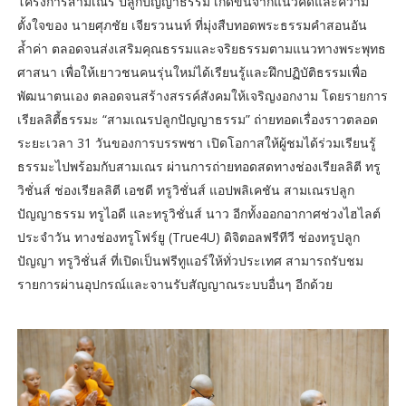
โครงการสามเณร ปลูกปัญญาธรรม เกิดขึ้นจากแนวคิดและความ
ตั้งใจของ นายศุภชัย เจียรวนนท์ ที่มุ่งสืบทอดพระธรรมคำสอนอัน
ล้ำค่า ตลอดจนส่งเสริมคุณธรรมและจริยธรรมตามแนวทางพระพุทธ
ศาสนา เพื่อให้เยาวชนคนรุ่นใหม่ได้เรียนรู้และฝึกปฏิบัติธรรมเพื่อ
พัฒนาตนเอง ตลอดจนสร้างสรรค์สังคมให้เจริญงอกงาม โดยรายการ
เรียลลิตี้ธรรมะ “สามเณรปลูกปัญญาธรรม” ถ่ายทอดเรื่องราวตลอด
ระยะเวลา 31 วันของการบรรพชา เปิดโอกาสให้ผู้ชมได้ร่วมเรียนรู้
ธรรมะไปพร้อมกับสามเณร ผ่านการถ่ายทอดสดทางช่องเรียลลิตี ทรู
วิชั่นส์ ช่องเรียลลิตี เอชดี ทรูวิชั่นส์ แอปพลิเคชัน สามเณรปลูก
ปัญญาธรรม ทรูไอดี และทรูวิชั่นส์ นาว อีกทั้งออกอากาศช่วงไฮไลต์
ประจำวัน ทางช่องทรูโฟร์ยู (True4U) ดิจิตอลฟรีทีวี ช่องทรูปลูก
ปัญญา ทรูวิชั่นส์ ที่เปิดเป็นฟรีทูแอร์ให้ทั่วประเทศ สามารถรับชม
รายการผ่านอุปกรณ์และจานรับสัญญาณระบบอื่นๆ อีกด้วย