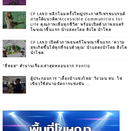
CP LAND พลิกโฉมครั้งใหญ่ประกาศรีเฟรชแบรนด์
ภายใต้แนวคิด‘Accessible Communities for
Life คุณภาพเพื่อทุกชีวิต’ พร้อมเปิดตัวภาพยนตร์
โฆษณาชิ้นแรก นำแสดงโดย สิงโต นำโชค
CP LAND เปิดตัวภาพยนตร์โฆษณาชิ้นแรก ‘ความ
สุขเกิดขึ้นได้ทุกที่รอบตัวคุณ’ นำแสดงนำโดย สิงโต
นำโชค
“ธี่หยด” ตำนานเรื่องเล่าสุดหลอนจาก Pantip
ผู้ประกอบการ "เลี้ยงม้าแข่งไทย' วิงวอน ทบ. ไฟ
เขียวใช้สนามจัดการแข่งขัน ...