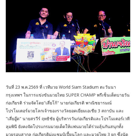
วันที่ 23 พ.ค.2569 ที่ เวทีมวย World Siam Stadium ตะวันนา
กรุงเทพฯ ในการแข่งขันมวยไทย SUPER CHAMP พรีเซ็นเต็ดบายวัน
ก่อเกียรติ ร่วมจัดโดย"เสี่ยโก้" นายก่อเกียรติ พาณิชยารมณ์
โปรโมเตอร์มวยโลกเจ้าของรางวัลยอดเยี่ยมเอเชีย 3 สถาบัน และ
"เสี่ยอู๊ด" นายสรวีร์ ฤทธิชัย ผู้บริหารวันก่อเกียรติและโปรโมเตอร์เวที
ลุมพินี ยังคงจัดโปรแกรมมวยเด็ดให้แฟนมวยได้ร่วมลุ้นกันสนุกทั้ง
มวยรอบสากล ก่อเกียรติมุ่งแชมป์เปี้ยนโลก และมวยไทย 3 ยก ซึ่งนัด