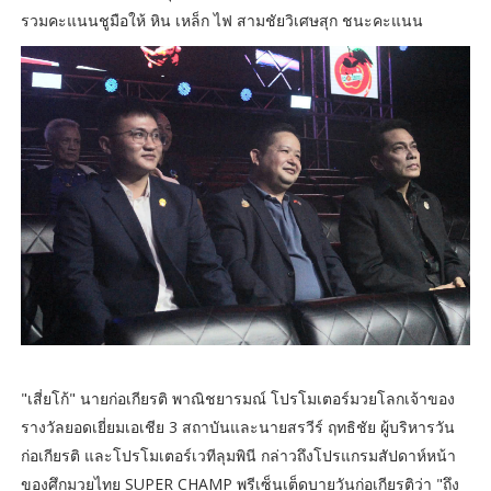
รวมคะแนนชูมือให้ หิน เหล็ก ไฟ สามชัยวิเศษสุก ชนะคะแนน
"เสี่ยโก้" นายก่อเกียรติ พาณิชยารมณ์ โปรโมเตอร์มวยโลกเจ้าของ
รางวัลยอดเยี่ยมเอเชีย 3 สถาบันและนายสรวีร์ ฤทธิชัย ผู้บริหารวัน
ก่อเกียรติ และโปรโมเตอร์เวทีลุมพินี กล่าวถึงโปรแกรมสัปดาห์หน้า
ของศึกมวยไทย SUPER CHAMP พรีเซ็นเต็ดบายวันก่อเกียรติว่า "ถึง