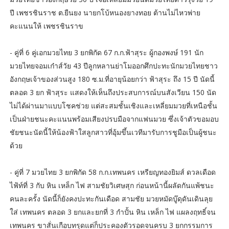
ปี เพชรชินราช ต.ยืนยง นายกโบ้หนองยางทอย ต้านไม่ไหวพ่าย
คะแนนให้ เพชรชินราข
- คู่ที่ 6 คู่เอกมวยไทย 3 ยกพิกัด 67 ก.ก.ฟ้าสุระ ผู้กองพงษ์ 191 นัก
มวยไทยจอมเก๋าส์วัย 43 ปีลูกหลานย่าโมออกศึกปะทะนักมวยไทยชาว
อังกฤษเจ้าของส่วนสูง 180 ซ.ม.ที่อายุน้อยกว่า ฟ้าสุระ ถึง 15 ปี นัดนี้
ตลอด 3 ยก ฟ้าสุระ แสดงให้เห็นถึงประสบการณ์บนสังเวียน 150 นัด
ไม่ได้ผ่านมาแบบโชคช่วย แต่สะสมชั้นเชิงและเหลี่ยมมวยที่เหนือชั้น
เป็นฝ่ายชนะคะแนนพร้อมเสียงปรบมือจากแฟนมวย ซึ่งเจ้าตัวขอมอบ
ชัยชนะนัดนี้ให้น้องฟ้าใสลูกสาวที่อุ้มขึ้นเวทีมารับการชูมือเป็นผู้ชนะ
ด้วย
- คู่ที่ 7 มวยไทย 3 ยกพิกัด 58 ก.ก.เทพนคร เหรียญทองยิมส์ ดวลเดือด
ไฟ้ท์ที่ 3 กับ หิน เหล็ก ไฟ สามชัยวิเศษสุก ก่อนหน้านี้ผลัดกันแพ้ชนะ
คนละครั้ง นัดนี้ก็ยังคงปะทะกันเดือด สามชัย มวยหมัดบู๊ดุดันเดินลุย
ใส่ เทพนคร ตลอด 3 ยกและยกที่ 3 กำปั้น หิน เหล็ก ไฟ แผลงฤทธิ์จน
เทพนคร ขาสั่นเกือบทรุดแต่ก็ประคองตัวรอดจนครบ 3 ยกกรรมการ