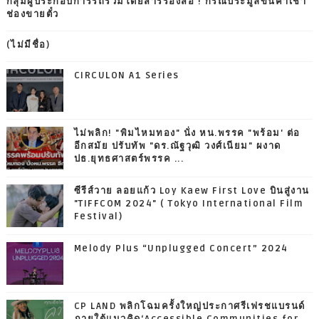
กลุ่มผู้ประกอบการรถร่วมโดยสารร้องสื่อ ! กรณีประมูลขึ้นค่าเช่า
ช่องขายตั๋ว
(ไม่มีชื่อ)
CIRCULON A1 Series
ไม่พลิก! "พิมไหมทอง" นั่ง หน.พรรค "พร้อม' ต่อ
อีกสมัย ปรับทัพ "ดร.ณัฐวุฒิ วงศ์เนียม" ผงาด
ปธ.ยุทธศาสตร์พรรค ...
ซีรีส์วาย ลอยแก้ว Loy Kaew First Love บินสู่งาน
"TIFFCOM 2024" ( Tokyo International Film
Festival)
Melody Plus “Unplugged Concert” 2024
CP LAND พลิกโฉมครั้งใหญ่ประกาศรีเฟรชแบรนด์
ภายใต้แนวคิด‘Accessible Communities for