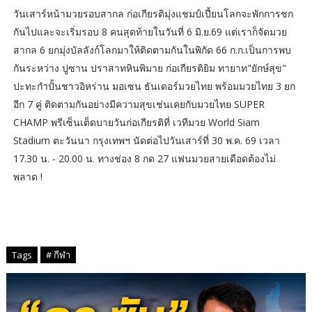
วันเสาร์หน้ามวยรอบสากล ก่อเกียรติมุ่งแชมป์เปี้ยนโลกจะพักการชก
กันไปและจะเริ่มรอบ 8 คนสุดท้ายในวันที่ 6 มิ.ย.69 แต่เราก็จัดมวย
สากล 6 ยกมุ่งบัลลังก์โลกมาให้ติดตามกันในพิกัด 66 ก.ก.เป็นการพบ
กันระหว่าง ปูซาน ปราสาทหินพิมาย ก่อเกียรติยิม ทายาท"ยักษ์สุข"
ปะทะกำปั้นชาวอิหร่าน มอเซน ธันเดอร์มวยไทย พร้อมมวยไทย 3 ยก
อีก 7 คู่ ติดตามกันอย่างมีความสุขเช่นเคยกับมวยไทย SUPER
CHAMP พรีเซ็นเต็ดบายวันก่อเกียรติที่ เวทีมวย World Siam
Stadium ตะวันนา กรุงเทพฯ นัดต่อไปวันเสาร์ที่ 30 พ.ค. 69 เวลา
17.30 น. - 20.00 น. ทางช่อง 8 กด 27 แฟนมวยสายเดือดต้องไม่
พลาด !
Tags
# กีฬา