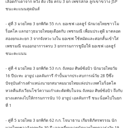
เลือดกำเดาจาก หวัง ติง เจี๋ย ครบ 3 ยก เพชรสกล ลูกเขาขวาง JSP
ชนะคะแนนสุดมันส์
- คู่ที่ 3 มวยไทย 3 ยกพิกัด 55 ก.ก. ยอเซฟ เอลฮูร์ นักมวยไทยชาวโม
ร็อคโค แลกอาวุธมวยไทยดุเดือดกับ เพชรมณี เพื่อนประตูผี มาตลอด
สองยกและยก 3 จากจังหวะวงใน ยอเซฟ ใช้หมัดและศอกสั้นเข้าใส่
เพชรมณี จนออกอาการครบ 3 ยกกรรมการชูมือให้ ยอเซฟ เอลฮูร์
ชนะคะแนน
- คู่ที่ 4 มวยไทย 3 ยกพิกัด 53 ก.ก. ถังทอง ศิษย์ซ้อบิว นักมวยไทยวัย
16 ปีปะทะ อายูป เอลลัมการี กำปั้นมากประสบการณ์วัย 28 ปีซึ่ง
ปัจจุบันดำรงตำแหน่งนายกสมาคมมวยไทยแห่งประเทศโมร็อคโค
หวลคืนสังเวียนโชว์ความเก๋าเตะตัดพับในจน ถังทอง ศิษย์ซ้อบิว ถึงกับ
ยางแตกลงไปให้กรรมการนับ 10 อายูป เอลลัมการี ชนะน็อคไปในยก
ที่ 1
- คู่ที่ 5 มวยไทย 3 ยกพิกัด 62 ก.ก. โจนาธาน เกียรติภัทรพรรณ นัก
มวยไทยชาวอังกฤษวัย 30 ปี เจอเหลี่ยมมวยนัดมวยไทยดาวรุ่งวัย 19