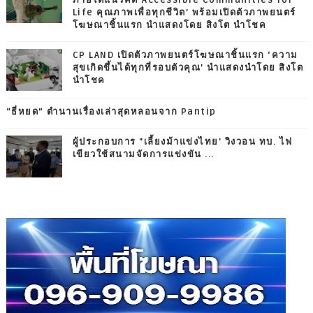
Life คุณภาพเพื่อทุกชีวิต’ พร้อมเปิดตัวภาพยนตร์
โฆษณาชิ้นแรก นำแสดงโดย สิงโต นำโชค
CP LAND เปิดตัวภาพยนตร์โฆษณาชิ้นแรก ‘ความ
สุขเกิดขึ้นได้ทุกที่รอบตัวคุณ’ นำแสดงนำโดย สิงโต
นำโชค
“ธี่หยด” ตำนานเรื่องเล่าสุดหลอนจาก Pantip
ผู้ประกอบการ "เลี้ยงม้าแข่งไทย' วิงวอน ทบ. ไฟ
เขียวใช้สนามจัดการแข่งขัน ...