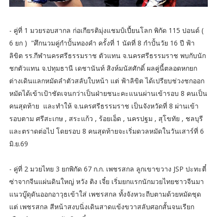
- คู่ที่ 1 มวยรอบสากล ก่อเกียรติมุ่งแชมป์เปี้ยนโลก พิกัด 115 ปอนด์ (
6 ยก ) "ศึกนวมคู่กำปั้นทองคำ ครั้งที่ 1 นัดที่ 8 กำปั้นวัย 16 ปี ฟ้า
ลิขิต รร.กีฬานครศรีธรรมราช ตัวแทน จ.นครศรีธรรมราช พบกับนัก
ชกตัวแทน จ.ปทุมธานี เดชานันท์ สิงห์มนัสศักดิ์ ผลคู่นี้ตลอดหกยก
ต่างเดินแลกหมัดลำตัวสลับใบหน้า แต่ ฟ้าลิขิต ได้เปรียบช่วงชกออก
หมัดได้เข้าเป้าชัดเจนกว่าเป็นฝ่ายชนะคะแนนผ่านเข้ารอบ 8 คนเป็น
คนสุดท้าย และทำให้ จ.นครศรีธรรมราช เป็นจังหวัดที่ 8 ผ่านเข้า
รอบตาม ศรีสะเกษ , สระแก้ว , ร้อยเอ็ด , นครปฐม , สุโขทัย , ชลบุรี
และตราดต่อไป โดยรอบ 8 คนสุดท้ายจะเริ่มดวลหมัดในวันเสาร์ที่ 6
มิ.ย.69
- คู่ที่ 2 มวยไทย 3 ยกพิกัด 67 ก.ก. เพชรสกล ลูกเขาขวาง JSP ปะทะตี๋
ซ่าจากจีนแผ่นดินใหญ่ หวัง ติง เจี๋ย เริ่มยกแรกนักมวยไทยชาวจีนมา
แนวบู๊ดุดันออกอาวุธเข้าใส่ เพชรสกล ทั้งจังหวะถีบตามด้วยหมัดชุด
แต่ เพชรสกล สีหน้าสงบนิ่งเดินสาดแข้งขวาสลับศอกสั้นจนเรียก