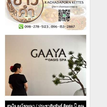
สนใจ ลงโฆษณา / ประชาสัมพันธ์ ติดต่อ 👇 คุณ