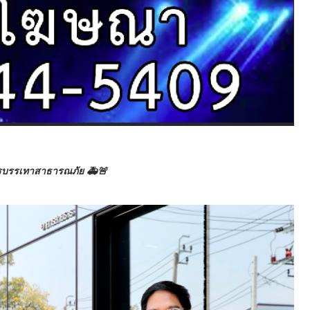
ัครบรรเทาสาธารณภัย 🚑🚨