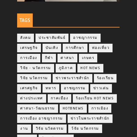
TAGS
สังคม
ประชาสัมพันธ์
อาชญากรรม
เศรษฐกิจ
บันเทิง
การศึกษา
ท่องเที่ยว
การเมือง
กีฬา
ศาสนา
เกษตร
วิจัย - นวัตกรรม
ภูมิภาค
HOT NEWS
วิจัย นว้ตกรรม
ข่าวพระราชสำนัก
ร้องเรียน
เศรศฐกิจ
ทหาร
อาชญกรรม
ข่าวเด่น
ต่างประเทศ
กาคเมือง
ร้องเรียน HOT NEWS
ศาสนา-วัฒนธรรม
HOTBNEWS
การเมิอง
การเมือง อาชญากรรม
ข่าวในพระราชสำนัก
งาน
วิจัย นวัตดรรม
ว้จัย นวัตกรรม