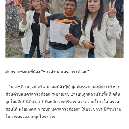
🙏 กราบพ่อแม่พี่น้อง "ชาวตำบลนครสวรรค์ออก"
"น.ส.ชุติกาญจน์ ศรีเสมอสมบัติ (ปุ๋ย) ผู้สมัครนายกองค์การบริหาร
ส่วนตำบลนครสวรรค์ออก "หมายเลข 2" เป็นลูกหลานในพื้นที่ คลื่น
ลูกใหม่ดีกรี นิติศาสตร์ ยึดหลักการบริหาร ด้วยความโปร่งใส ตรวจ
สอบได้ พร้อมพัฒนา "อบต.นครสวรรค์ออก" ให้ประชาชนมีส่วนร่วม
ในการตรวจสอบทุกโครงการ