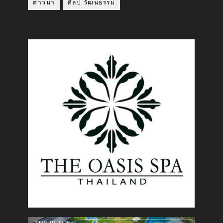
ศาวนา
ศิลป วัฒนธรรม