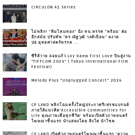
CIRCULON A1 Series
ไม่พลิก! "พิมไหมทอง" นั่ง หน.พรรค "พร้อม' ต่อ
อีกสมัย ปรับทัพ "ดร.ณัฐวุฒิ วงศ์เนียม" ผงาด
ปธ.ยุทธศาสตร์พรรค ...
ซีรีส์วาย ลอยแก้ว Loy Kaew First Love บินสู่งาน
"TIFFCOM 2024" ( Tokyo International Film
Festival)
Melody Plus “Unplugged Concert” 2024
CP LAND พลิกโฉมครั้งใหญ่ประกาศรีเฟรชแบรนด์
ภายใต้แนวคิด‘Accessible Communities for
Life คุณภาพเพื่อทุกชีวิต’ พร้อมเปิดตัวภาพยนตร์
โฆษณาชิ้นแรก นำแสดงโดย สิงโต นำโชค
CP LAND เปิดตัวภาพยนตร์โฆษณาชิ้นแรก ‘ความ