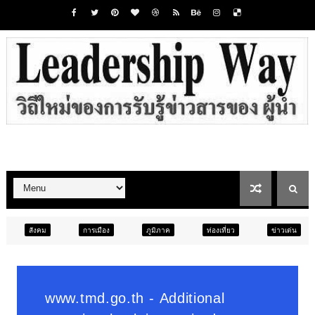
การเมือง
ภูมิภาค
ท่องเที่ยว
ข่าวเด่น
สังคม
ภู