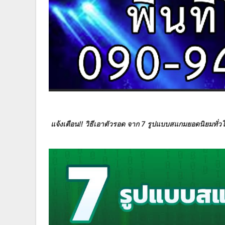
แจ้งเตือน!! วิธีเอาตัวรอด จาก 7 รูปแบบสแกมยอดนิยมทั่ว