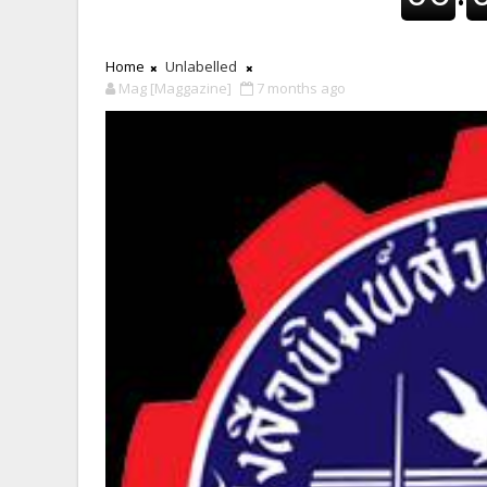
Home
Unlabelled
Mag [Maggazine]
7 months ago