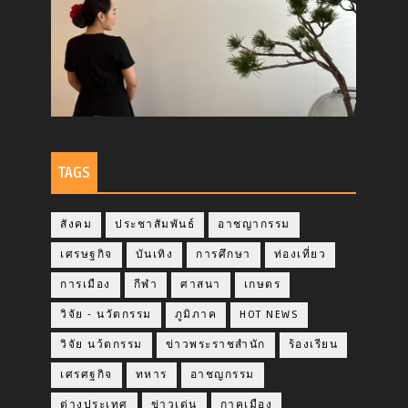
TAGS
สังคม
ประชาสัมพันธ์
อาชญากรรม
เศรษฐกิจ
บันเทิง
การศึกษา
ท่องเที่ยว
การเมือง
กีฬา
ศาสนา
เกษตร
วิจัย - นวัตกรรม
ภูมิภาค
HOT NEWS
วิจัย นว้ตกรรม
ข่าวพระราชสำนัก
ร้องเรียน
เศรศฐกิจ
ทหาร
อาชญกรรม
ต่างประเทศ
ข่าวเด่น
กาคเมือง