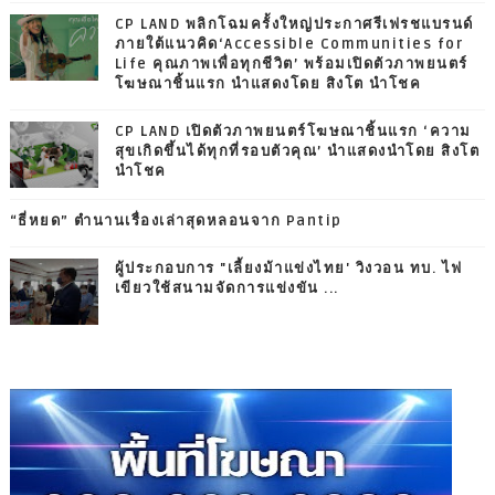
CP LAND พลิกโฉมครั้งใหญ่ประกาศรีเฟรชแบรนด์
ภายใต้แนวคิด‘Accessible Communities for
Life คุณภาพเพื่อทุกชีวิต’ พร้อมเปิดตัวภาพยนตร์
โฆษณาชิ้นแรก นำแสดงโดย สิงโต นำโชค
CP LAND เปิดตัวภาพยนตร์โฆษณาชิ้นแรก ‘ความ
สุขเกิดขึ้นได้ทุกที่รอบตัวคุณ’ นำแสดงนำโดย สิงโต
นำโชค
“ธี่หยด” ตำนานเรื่องเล่าสุดหลอนจาก Pantip
ผู้ประกอบการ "เลี้ยงม้าแข่งไทย' วิงวอน ทบ. ไฟ
เขียวใช้สนามจัดการแข่งขัน ...