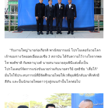
"รับงานใหญ่"นายก่อเกียรติ พาณิชยารมณ์ โปรโมเตอร์มวยโลก
เจ้าของรางวัลยอดเยี่ยมเอเชีย 3 สถาบัน ได้รับความไว้วางใจจากพล
โท พงศ์ชาติ กัมพลานุวงศ์ นายสนามมวยลุมพินีแต่งตั้งเป็น
โปรโมเตอร์จัดการแข่งขันมวยร่วมกับนายสรวีย์ ฤทธิชัย "เสี่ยโก้"
มั่นใจใช้ประสบการณ์ที่มีจัดศึกมวยไทยให้เวทีลุมพินีกลับมาคึกคักมี
สีสัน และปั้นนักมวยไทยดาวรุ่งสู่ถนนกำปั้นโลกต่อไป