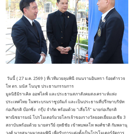
วันนี้ ( 27 ม.ค. 2569 ) ที่เวทีมวยลุมพินี ถนนรามอินทรา ร้อยตำรวจ
โท ดร. มนัส โนนุช ประธานกรรมการ
มูลนิธิมิราเคิล ออฟไลฟ์ และประธานสภาสังคมสงเคราะห์แห่ง
ประเทศไทย ในพระบรมราชูปถัมภ์ และเป็นประธานที่ปรึกษาบริษัท
ก่อเกียรติ บ๊อกซิ่ง กรุ๊ป จำกัด พร้อมด้วย "เสี่ยโก้" นายก่อเกียรติ
พาณิชยารมณ์ โปรโมเตอร์มวยโลกเจ้าของรางวัลยอดเยี่ยมเอเชีย 3
สถาบันพร้อมด้วย นายสรวีย์ ฤทธิชัย เข้าพบพลโท พงศ์ชาติ กัมพลานุ
วงศ์ นายสนามมวยลุมพินี เพื่อรับการแต่งตั้งเป็นโปรโมเตอร์จัดการ