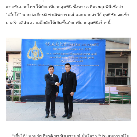
แข่งขันมวยไทย ให้กับเวทีมวยลุมพินี ซึ่งทางเวทีมวยลุมพินีเชื่อว่า
"เสี่ยโก้" นายก่อเกียรติ พาณิชยารมณ์ และนายสรวีย์ ฤทธิชัย จะเข้า
มาสร้างสีสันความคึกคักให้เกิดขึ้นกับเวทีมวยลุมพินีเร็วๆนี้
"เสี่ยโก้" นายก่อเกียรติ พาณิชยารมณ์ มั่นใจว่า "ประสบการณ์ใน