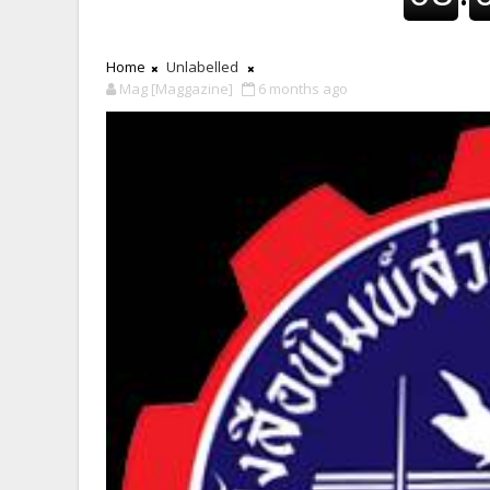
Home
Unlabelled
Mag [Maggazine]
6 months ago