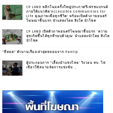
CP LAND พลิกโฉมครั้งใหญ่ประกาศรีเฟรชแบรนด์
ภายใต้แนวคิด‘Accessible Communities for
Life คุณภาพเพื่อทุกชีวิต’ พร้อมเปิดตัวภาพยนตร์
โฆษณาชิ้นแรก นำแสดงโดย สิงโต นำโชค
CP LAND เปิดตัวภาพยนตร์โฆษณาชิ้นแรก ‘ความ
สุขเกิดขึ้นได้ทุกที่รอบตัวคุณ’ นำแสดงนำโดย สิงโต
นำโชค
“ธี่หยด” ตำนานเรื่องเล่าสุดหลอนจาก Pantip
ผู้ประกอบการ "เลี้ยงม้าแข่งไทย' วิงวอน ทบ. ไฟ
เขียวใช้สนามจัดการแข่งขัน ...