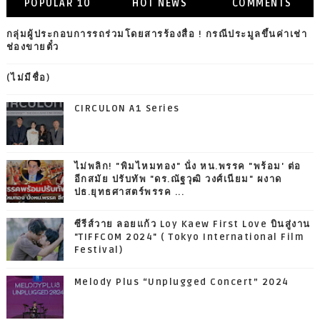
POPULAR 10
HOT NEWS
COMMENTS
กลุ่มผู้ประกอบการรถร่วมโดยสารร้องสื่อ ! กรณีประมูลขึ้นค่าเช่า
ช่องขายตั๋ว
(ไม่มีชื่อ)
CIRCULON A1 Series
ไม่พลิก! "พิมไหมทอง" นั่ง หน.พรรค "พร้อม' ต่อ
อีกสมัย ปรับทัพ "ดร.ณัฐวุฒิ วงศ์เนียม" ผงาด
ปธ.ยุทธศาสตร์พรรค ...
ซีรีส์วาย ลอยแก้ว Loy Kaew First Love บินสู่งาน
"TIFFCOM 2024" ( Tokyo International Film
Festival)
Melody Plus “Unplugged Concert” 2024