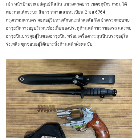
เข้า หน้าป้ายรถเมล์ศูนย์นิสสัน แขวงลาดยาว เขตจตุจักร กทม. ได้
พบรถยนต์กระบะ สีขาว หมายเลขทะเบียน 2 ขย 6764
กรุงเทพมหานคร จอดอยู่ริมทางลักษณะน่าสงสัย จึงเข้าตรวจสอบพบ
อาวุธมีดวางอยู่บริเวณช่องเก็บของประตูด้านหน้าขวาของรถ และพบ
อาวุธปืนบรรจุอยู่ในซองอาวุธปืน พร้อมเครื่องกระสุนปืนบรรจุอยู่ใน
รังเพลิง ซุกซ่อนอยู่ใต้เบาะนั่งด้านหน้าฝั่งคนขับ