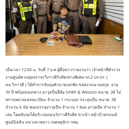
เมื่อเวลา 12.00 น. วันที่ 7 ม.ค ผู้สื่อข่าวรายงานว่า เจ้าหน้าที่ตำรวจ
งานศูนย์ควบคุมจราจรวิภาวดีรังสิต/ทางพิเศษ กก.2 บก.จร. (
สน.วิภาวดี ) ได้ทำการจับกุมตัวนายเอกชัย ขอสงวนนามสกุล อายุ
39 ปี พร้อมของกลาง อาวุธปืนยี่ห้อ Smith & Wesson ขนาด .38 ไม่
ทราบหมายเลขทะเบียน จำนวน 1 กระบอก กระสุนปืน ขนาด .38
จำนวน 6 นัด ซองบรรจุอาวุธปืน จำนวน 1 ซอง อาวุธมีด จำนวน 1
เล่ม โดยจับกุมได้บริเวณถนนวิภาวดีรังสิต ขาเข้า หน้าป้ายรถเมล์
ศูนย์นิสสัน แขวงลาดยาว เขตจตุจักร กทม.