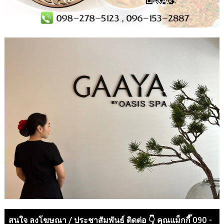
สนใจ ลงโฆษณา / ประชาสัมพันธ์ ติดต่อ 👇 คุณแม็กกี๊ 090 -