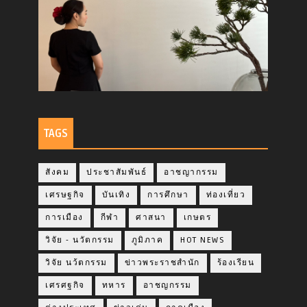
TAGS
สังคม
ประชาสัมพันธ์
อาชญากรรม
เศรษฐกิจ
บันเทิง
การศึกษา
ท่องเที่ยว
การเมือง
กีฬา
ศาสนา
เกษตร
วิจัย - นวัตกรรม
ภูมิภาค
HOT NEWS
วิจัย นว้ตกรรม
ข่าวพระราชสำนัก
ร้องเรียน
เศรศฐกิจ
ทหาร
อาชญกรรม