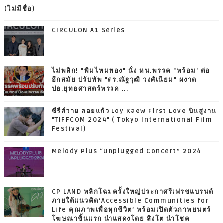
(ไม่มีชื่อ)
CIRCULON A1 Series
ไม่พลิก! "พิมไหมทอง" นั่ง หน.พรรค "พร้อม' ต่อ
อีกสมัย ปรับทัพ "ดร.ณัฐวุฒิ วงศ์เนียม" ผงาด
ปธ.ยุทธศาสตร์พรรค ...
ซีรีส์วาย ลอยแก้ว Loy Kaew First Love บินสู่งาน
"TIFFCOM 2024" ( Tokyo International Film
Festival)
Melody Plus “Unplugged Concert” 2024
CP LAND พลิกโฉมครั้งใหญ่ประกาศรีเฟรชแบรนด์
ภายใต้แนวคิด‘Accessible Communities for
Life คุณภาพเพื่อทุกชีวิต’ พร้อมเปิดตัวภาพยนตร์
โฆษณาชิ้นแรก นำแสดงโดย สิงโต นำโชค