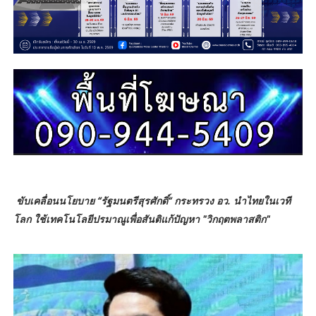
ขับเคลื่อนนโยบาย “รัฐมนตรีสุรศักดิ์“ กระทรวง อว. นำไทยในเวที
โลก ใช้เทคโนโลยีปรมาณูเพื่อสันติแก้ปัญหา "วิกฤตพลาสติก"