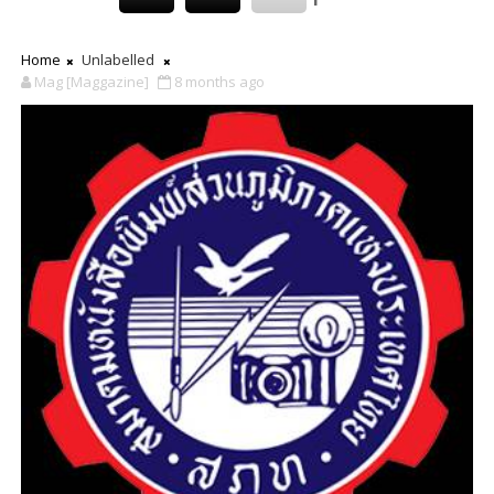
Home
Unlabelled
Mag [Maggazine]
8 months ago