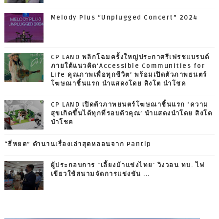
Melody Plus “Unplugged Concert” 2024
CP LAND พลิกโฉมครั้งใหญ่ประกาศรีเฟรชแบรนด์
ภายใต้แนวคิด‘Accessible Communities for
Life คุณภาพเพื่อทุกชีวิต’ พร้อมเปิดตัวภาพยนตร์
โฆษณาชิ้นแรก นำแสดงโดย สิงโต นำโชค
CP LAND เปิดตัวภาพยนตร์โฆษณาชิ้นแรก ‘ความ
สุขเกิดขึ้นได้ทุกที่รอบตัวคุณ’ นำแสดงนำโดย สิงโต
นำโชค
“ธี่หยด” ตำนานเรื่องเล่าสุดหลอนจาก Pantip
ผู้ประกอบการ "เลี้ยงม้าแข่งไทย' วิงวอน ทบ. ไฟ
เขียวใช้สนามจัดการแข่งขัน ...