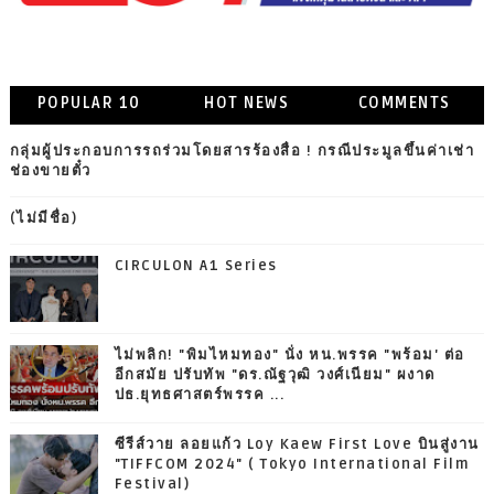
POPULAR 10
HOT NEWS
COMMENTS
กลุ่มผู้ประกอบการรถร่วมโดยสารร้องสื่อ ! กรณีประมูลขึ้นค่าเช่า
ช่องขายตั๋ว
(ไม่มีชื่อ)
CIRCULON A1 Series
ไม่พลิก! "พิมไหมทอง" นั่ง หน.พรรค "พร้อม' ต่อ
อีกสมัย ปรับทัพ "ดร.ณัฐวุฒิ วงศ์เนียม" ผงาด
ปธ.ยุทธศาสตร์พรรค ...
ซีรีส์วาย ลอยแก้ว Loy Kaew First Love บินสู่งาน
"TIFFCOM 2024" ( Tokyo International Film
Festival)