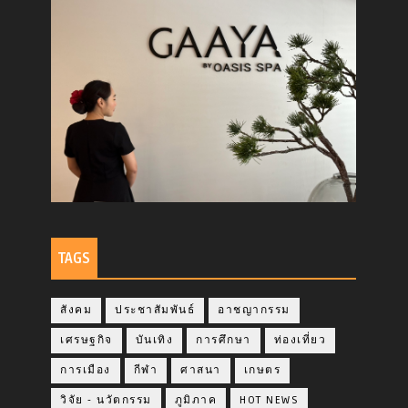
TAGS
สังคม
ประชาสัมพันธ์
อาชญากรรม
เศรษฐกิจ
บันเทิง
การศึกษา
ท่องเที่ยว
การเมือง
กีฬา
ศาสนา
เกษตร
วิจัย - นวัตกรรม
ภูมิภาค
HOT NEWS