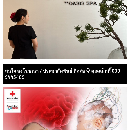
สนใจ ลงโฆษณา / ประชาสัมพันธ์ ติดต่อ 👇 คุณแม็กกี๊ 090 -
9445409