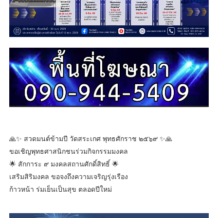
🙏✨ สวดมนต์ข้ามปี วัดสระเกศ พุทธศักราช ๒๕๖๙ ✨🙏
ขอเชิญพุทธศาสนิกชนร่วมกิจกรรมมงคล
🌟 สักการะ ๙ มงคลสถานศักดิ์สิทธิ์ 🌟
เสริมสิริมงคล ขอจงถึงความเจริญรุ่งเรือง
ก้าวหน้า ร่มเย็นเป็นสุข ตลอดปีใหม่