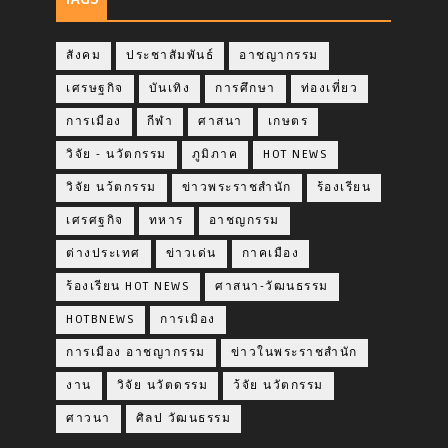
สังคม
ประชาสัมพันธ์
อาชญากรรม
เศรษฐกิจ
บันเทิง
การศึกษา
ท่องเที่ยว
การเมือง
กีฬา
ศาสนา
เกษตร
วิจัย - นวัตกรรม
ภูมิภาค
HOT NEWS
วิจัย นว้ตกรรม
ข่าวพระราชสำนัก
ร้องเรียน
เศรศฐกิจ
ทหาร
อาชญกรรม
ต่างประเทศ
ข่าวเด่น
กาคเมือง
ร้องเรียน HOT NEWS
ศาสนา-วัฒนธรรม
HOTBNEWS
การเมิอง
การเมือง อาชญากรรม
ข่าวในพระราชสำนัก
งาน
วิจัย นวัตดรรม
ว้จัย นวัตกรรม
ศาวนา
ศิลป วัฒนธรรม