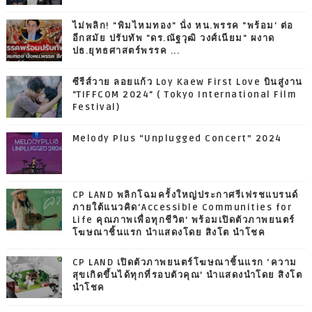
ไม่พลิก! "พิมไหมทอง" นั่ง หน.พรรค "พร้อม' ต่อ
อีกสมัย ปรับทัพ "ดร.ณัฐวุฒิ วงศ์เนียม" ผงาด
ปธ.ยุทธศาสตร์พรรค ...
ซีรีส์วาย ลอยแก้ว Loy Kaew First Love บินสู่งาน
"TIFFCOM 2024" ( Tokyo International Film
Festival)
Melody Plus “Unplugged Concert” 2024
CP LAND พลิกโฉมครั้งใหญ่ประกาศรีเฟรชแบรนด์
ภายใต้แนวคิด‘Accessible Communities for
Life คุณภาพเพื่อทุกชีวิต’ พร้อมเปิดตัวภาพยนตร์
โฆษณาชิ้นแรก นำแสดงโดย สิงโต นำโชค
CP LAND เปิดตัวภาพยนตร์โฆษณาชิ้นแรก ‘ความ
สุขเกิดขึ้นได้ทุกที่รอบตัวคุณ’ นำแสดงนำโดย สิงโต
นำโชค