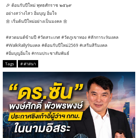
🎉 ต้อนรับปีใหม่ พุทธศักราช ๒๕๖๙
อย่างสว่างไสว อิ่มบุญ อิ่มใจ
🌼 เริ่มต้นปีใหม่อย่างเป็นมงคล 🌼
#สวดมนต์ข้ามปี #วัดสระเกศ #วัดภูเขาทอง #สักการะ9มงคล
#WalkRally9มงคล #ต้อนรับปีใหม่2569 #เสริมสิริมงคล
#อิ่มบุญอิ่มใจ #กรมประชาสัมพันธ์
Tags
# ศาสนา