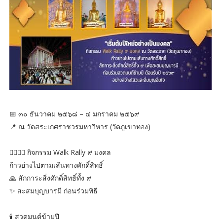
📅 ๓๐ ธันวาคม ๒๕๖๘ – ๔ มกราคม ๒๕๖๙
📍 ณ วัดสระเกศราชวรมหาวิหาร (วัดภูเขาทอง)
🚶‍♂️🚶‍♀️ กิจกรรม Walk Rally ๙ มงคล
ก้าวย่างไปตามเส้นทางศักดิ์สิทธิ์
🙏 สักการะสิ่งศักดิ์สิทธิ์ทั้ง ๙
✨ สะสมบุญบารมี ก่อนร่วมพิธี
🕯️ สวดมนต์ข้ามปี