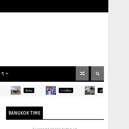
น ๆ
คม
การเมือง
ภูมิภาค
ท่องเที่ยว
BANGKOK TIME