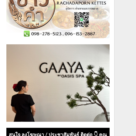
สนใจ ลงโฆษณา / ประชาสัมพันธ์ ติดต่อ 👇 คุณ