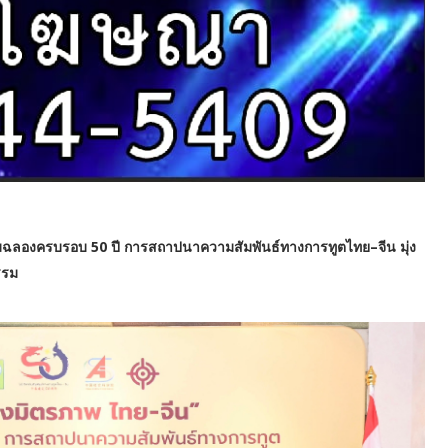
ฉลิมฉลองครบรอบ 50 ปี การสถาปนาความสัมพันธ์ทางการทูตไทย–จีน มุ่ง
รรม