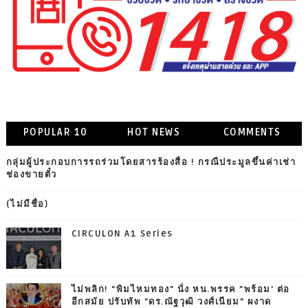
POPULAR 10
HOT NEWS
COMMENTS
กลุ่มผู้ประกอบการรถร่วมโดยสารร้องสื่อ ! กรณีประมูลขึ้นค่าเช่า
ช่องขายตั๋ว
(ไม่มีชื่อ)
CIRCULON A1 Series
ไม่พลิก! "พิมไหมทอง" นั่ง หน.พรรค "พร้อม' ต่อ
อีกสมัย ปรับทัพ "ดร.ณัฐวุฒิ วงศ์เนียม" ผงาด