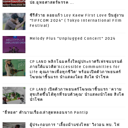
ปธ.ยุทธศาสตร์พรรค ...
ซีรีส์วาย ลอยแก้ว Loy Kaew First Love บินสู่งาน
"TIFFCOM 2024" ( Tokyo International Film
Festival)
Melody Plus “Unplugged Concert” 2024
CP LAND พลิกโฉมครั้งใหญ่ประกาศรีเฟรชแบรนด์
ภายใต้แนวคิด‘Accessible Communities for
Life คุณภาพเพื่อทุกชีวิต’ พร้อมเปิดตัวภาพยนตร์
โฆษณาชิ้นแรก นำแสดงโดย สิงโต นำโชค
CP LAND เปิดตัวภาพยนตร์โฆษณาชิ้นแรก ‘ความ
สุขเกิดขึ้นได้ทุกที่รอบตัวคุณ’ นำแสดงนำโดย สิงโต
นำโชค
“ธี่หยด” ตำนานเรื่องเล่าสุดหลอนจาก Pantip
ผู้ประกอบการ "เลี้ยงม้าแข่งไทย' วิงวอน ทบ. ไฟ