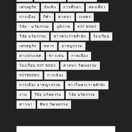
เศรษฐกิจ
บันเทิง
การศึกษา
ท่องเที่ยว
การเมือง
กีฬา
ศาสนา
เกษตร
วิจัย - นวัตกรรม
ภูมิภาค
HOT NEWS
วิจัย นว้ตกรรม
ข่าวพระราชสำนัก
ร้องเรียน
เศรศฐกิจ
ทหาร
อาชญกรรม
ต่างประเทศ
ข่าวเด่น
กาคเมือง
ร้องเรียน HOT NEWS
ศาสนา-วัฒนธรรม
HOTBNEWS
การเมิอง
การเมือง อาชญากรรม
ข่าวในพระราชสำนัก
งาน
วิจัย นวัตดรรม
ว้จัย นวัตกรรม
ศาวนา
ศิลป วัฒนธรรม