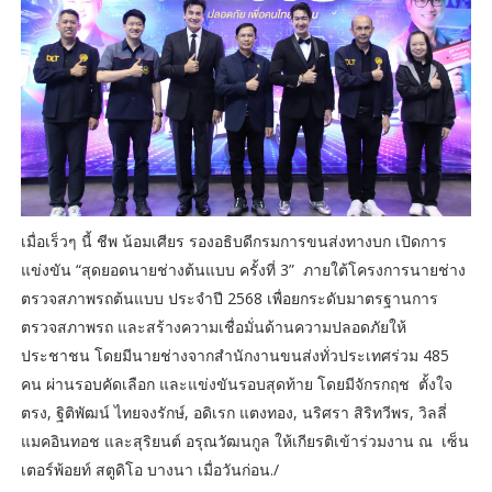
เมื่อเร็วๆ นี้ ชีพ น้อมเศียร รองอธิบดีกรมการขนส่งทางบก เปิดการ
แข่งขัน “สุดยอดนายช่างต้นแบบ ครั้งที่ 3” ภายใต้โครงการนายช่าง
ตรวจสภาพรถต้นแบบ ประจำปี 2568 เพื่อยกระดับมาตรฐานการ
ตรวจสภาพรถ และสร้างความเชื่อมั่นด้านความปลอดภัยให้
ประชาชน โดยมีนายช่างจากสำนักงานขนส่งทั่วประเทศร่วม 485
คน ผ่านรอบคัดเลือก และแข่งขันรอบสุดท้าย โดยมีจักรกฤช ตั้งใจ
ตรง, ฐิติพัฒน์ ไทยจงรักษ์, อดิเรก แตงทอง, นริศรา สิริทวีพร, วิลลี่
แมคอินทอช และสุริยนต์ อรุณวัฒนกูล ให้เกียรติเข้าร่วมงาน ณ เซ็น
เตอร์พ้อยท์ สตูดิโอ บางนา เมื่อวันก่อน./