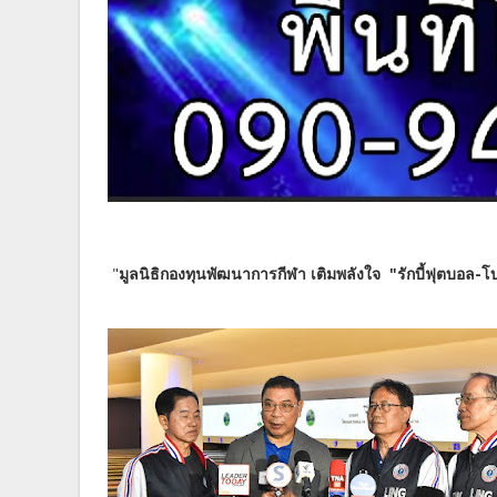
"
มูลนิธิกองทุนพัฒนาการกีฬา เติมพลังใจ "รักบี้ฟุตบอล-โบว