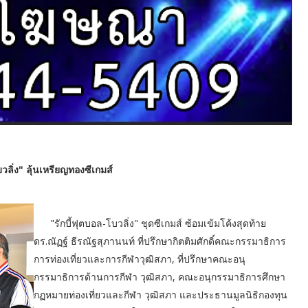
ลิ่ง" ลุ้นเหรียญทองซีเกมส์
"รักบี้ฟุตบอล-โบวลิ่ง" ชุดซีเกมส์ ซ้อมเข้มโค้งสุดท้าย
ดร.ณัฏฐ์ ธีรณัฐสุภานนท์ ที่ปรึกษากิตติมศักดิ์คณะกรรมาธิการ
การท่องเที่ยวและการกีฬาวุฒิสภา, ที่ปรึกษาคณะอนุ
กรรมาธิการด้านการกีฬา วุฒิสภา, คณะอนุกรรมาธิการศึกษา
กฏหมายท่องเที่ยวและกีฬา วุฒิสภา และประธานมูลนิธิกองทุน