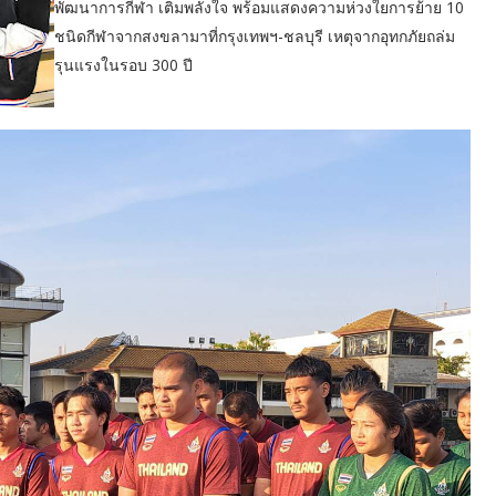
พัฒนาการกีฬา เติมพลังใจ พร้อมแสดงความห่วงใยการย้าย 10
ชนิดกีฬาจากสงขลามาที่กรุงเทพฯ-ชลบุรี เหตุจากอุทกภัยถล่ม
รุนแรงในรอบ 300 ปี