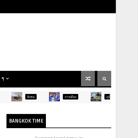
น ๆ
ังคม
การเมือง
ภูมิภาค
ท่องเที่ยว
BANGKOK TIME