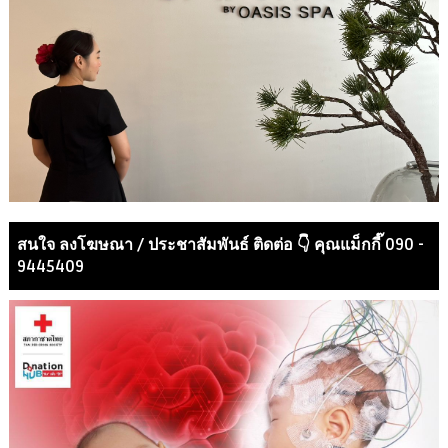
สนใจ ลงโฆษณา / ประชาสัมพันธ์ ติดต่อ 👇 คุณแม็กกี๊ 090 -
9445409