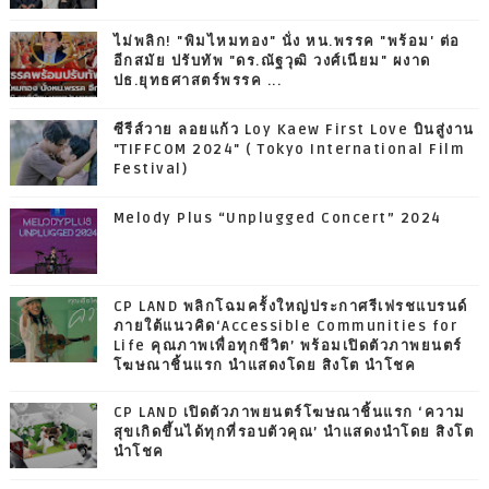
ไม่พลิก! "พิมไหมทอง" นั่ง หน.พรรค "พร้อม' ต่อ
อีกสมัย ปรับทัพ "ดร.ณัฐวุฒิ วงศ์เนียม" ผงาด
ปธ.ยุทธศาสตร์พรรค ...
ซีรีส์วาย ลอยแก้ว Loy Kaew First Love บินสู่งาน
"TIFFCOM 2024" ( Tokyo International Film
Festival)
Melody Plus “Unplugged Concert” 2024
CP LAND พลิกโฉมครั้งใหญ่ประกาศรีเฟรชแบรนด์
ภายใต้แนวคิด‘Accessible Communities for
Life คุณภาพเพื่อทุกชีวิต’ พร้อมเปิดตัวภาพยนตร์
โฆษณาชิ้นแรก นำแสดงโดย สิงโต นำโชค
CP LAND เปิดตัวภาพยนตร์โฆษณาชิ้นแรก ‘ความ
สุขเกิดขึ้นได้ทุกที่รอบตัวคุณ’ นำแสดงนำโดย สิงโต
นำโชค