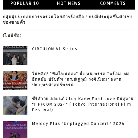
POPULAR 10
HOT NEWS
COMMENTS
กลุ่มผู้ประกอบการรถร่วมโดยสารร้องสื่อ ! กรณีประมูลขึ้นค่าเช่า
ช่องขายตั๋ว
(ไม่มีชื่อ)
CIRCULON A1 Series
ไม่พลิก! "พิมไหมทอง" นั่ง หน.พรรค "พร้อม' ต่อ
อีกสมัย ปรับทัพ "ดร.ณัฐวุฒิ วงศ์เนียม" ผงาด
ปธ.ยุทธศาสตร์พรรค ...
ซีรีส์วาย ลอยแก้ว Loy Kaew First Love บินสู่งาน
"TIFFCOM 2024" ( Tokyo International Film
Festival)
Melody Plus “Unplugged Concert” 2024