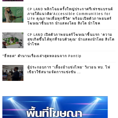
CP LAND พลิกโฉมครั้งใหญ่ประกาศรีเฟรชแบรนด์
ภายใต้แนวคิด‘Accessible Communities for
Life คุณภาพเพื่อทุกชีวิต’ พร้อมเปิดตัวภาพยนตร์
โฆษณาชิ้นแรก นำแสดงโดย สิงโต นำโชค
CP LAND เปิดตัวภาพยนตร์โฆษณาชิ้นแรก ‘ความ
สุขเกิดขึ้นได้ทุกที่รอบตัวคุณ’ นำแสดงนำโดย สิงโต
นำโชค
“ธี่หยด” ตำนานเรื่องเล่าสุดหลอนจาก Pantip
ผู้ประกอบการ "เลี้ยงม้าแข่งไทย' วิงวอน ทบ. ไฟ
เขียวใช้สนามจัดการแข่งขัน ...