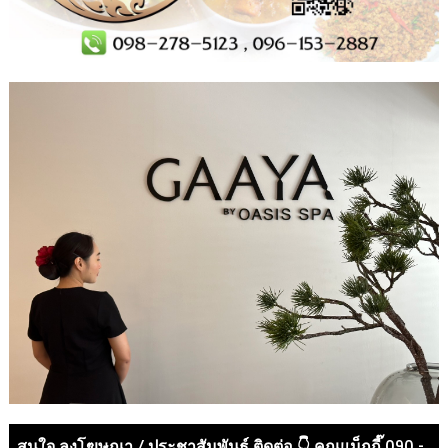
สนใจ ลงโฆษณา / ประชาสัมพันธ์ ติดต่อ 👇 คุณแม็กกี๊ 090 -