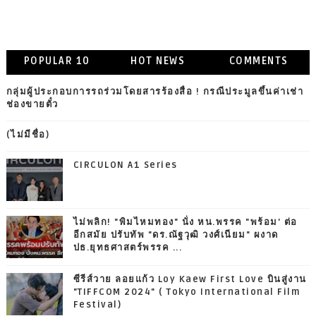
POPULAR 10
HOT NEWS
COMMENTS
กลุ่มผู้ประกอบการรถร่วมโดยสารร้องสื่อ ! กรณีประมูลขึ้นค่าเช่า
ช่องขายตั๋ว
(ไม่มีชื่อ)
CIRCULON A1 Series
ไม่พลิก! "พิมไหมทอง" นั่ง หน.พรรค "พร้อม' ต่อ
อีกสมัย ปรับทัพ "ดร.ณัฐวุฒิ วงศ์เนียม" ผงาด
ปธ.ยุทธศาสตร์พรรค ...
ซีรีส์วาย ลอยแก้ว Loy Kaew First Love บินสู่งาน
"TIFFCOM 2024" ( Tokyo International Film
Festival)