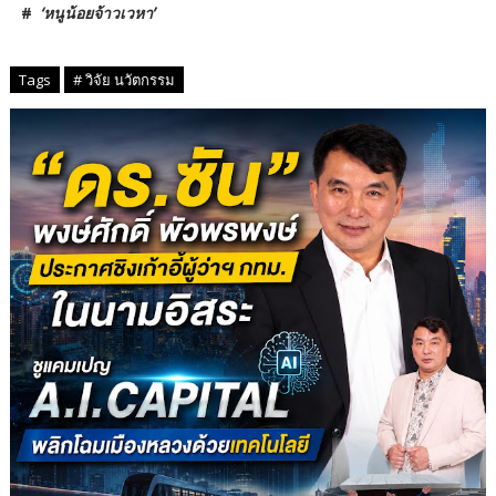
#
‘หนูน้อยจ้าวเวหา’
Tags
# วิจัย นวัตกรรม