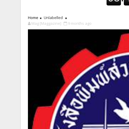
Home
Unlabelled
Mag [Maggazine]
9 months ago