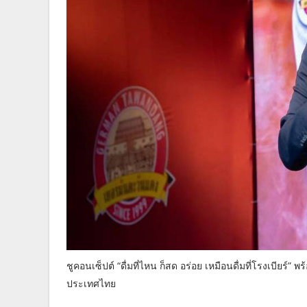
ชูคอนเซ็ปต์ “ดื่มที่ไหน ก็สด อร่อย เหมือนดื่มที่โรงเบีย
ประเทศไทย