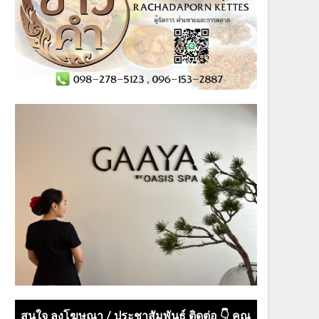
สนใจ ลงโฆษณา / ประชาสัมพันธ์ ติดต่อ 👇 คุณ