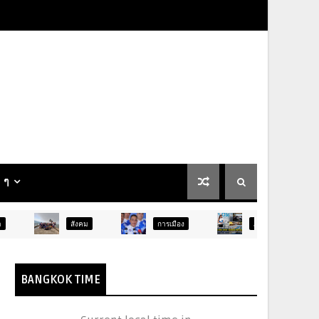
น ๆ
สังคม
การเมือง
ภูมิภาค
ท่องเที่ยว
BANGKOK TIME