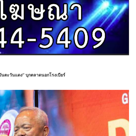
รมันตะวันแดง” บุกตลาดนอกโรงเบียร์