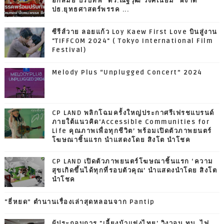
อีกสมัย ปรับทัพ "ดร.ณัฐวุฒิ วงศ์เนียม" ผงาด
ปธ.ยุทธศาสตร์พรรค ...
ซีรีส์วาย ลอยแก้ว Loy Kaew First Love บินสู่งาน
"TIFFCOM 2024" ( Tokyo International Film
Festival)
Melody Plus “Unplugged Concert” 2024
CP LAND พลิกโฉมครั้งใหญ่ประกาศรีเฟรชแบรนด์
ภายใต้แนวคิด‘Accessible Communities for
Life คุณภาพเพื่อทุกชีวิต’ พร้อมเปิดตัวภาพยนตร์
โฆษณาชิ้นแรก นำแสดงโดย สิงโต นำโชค
CP LAND เปิดตัวภาพยนตร์โฆษณาชิ้นแรก ‘ความ
สุขเกิดขึ้นได้ทุกที่รอบตัวคุณ’ นำแสดงนำโดย สิงโต
นำโชค
“ธี่หยด” ตำนานเรื่องเล่าสุดหลอนจาก Pantip
ผู้ประกอบการ "เลี้ยงม้าแข่งไทย' วิงวอน ทบ. ไฟ