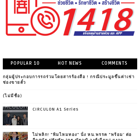
POPULAR 10
HOT NEWS
COMMENTS
กลุ่มผู้ประกอบการรถร่วมโดยสารร้องสื่อ ! กรณีประมูลขึ้นค่าเช่า
ช่องขายตั๋ว
(ไม่มีชื่อ)
CIRCULON A1 Series
ไม่พลิก! "พิมไหมทอง" นั่ง หน.พรรค "พร้อม' ต่อ