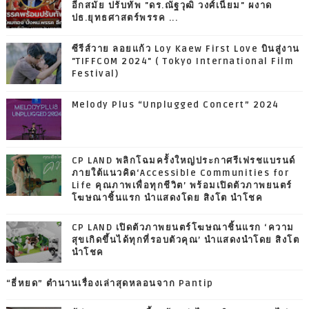
อีกสมัย ปรับทัพ "ดร.ณัฐวุฒิ วงศ์เนียม" ผงาด
ปธ.ยุทธศาสตร์พรรค ...
ซีรีส์วาย ลอยแก้ว Loy Kaew First Love บินสู่งาน
"TIFFCOM 2024" ( Tokyo International Film
Festival)
Melody Plus “Unplugged Concert” 2024
CP LAND พลิกโฉมครั้งใหญ่ประกาศรีเฟรชแบรนด์
ภายใต้แนวคิด‘Accessible Communities for
Life คุณภาพเพื่อทุกชีวิต’ พร้อมเปิดตัวภาพยนตร์
โฆษณาชิ้นแรก นำแสดงโดย สิงโต นำโชค
CP LAND เปิดตัวภาพยนตร์โฆษณาชิ้นแรก ‘ความ
สุขเกิดขึ้นได้ทุกที่รอบตัวคุณ’ นำแสดงนำโดย สิงโต
นำโชค
“ธี่หยด” ตำนานเรื่องเล่าสุดหลอนจาก Pantip