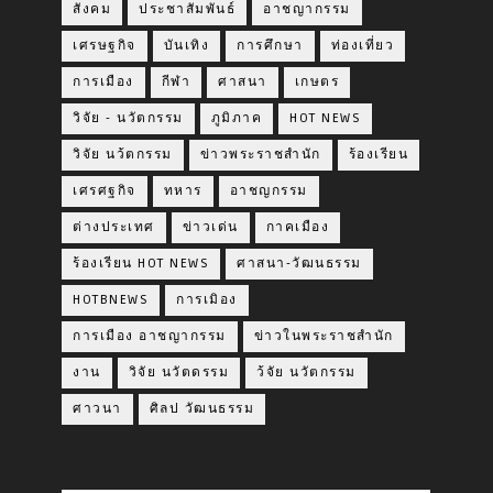
สังคม
ประชาสัมพันธ์
อาชญากรรม
เศรษฐกิจ
บันเทิง
การศึกษา
ท่องเที่ยว
การเมือง
กีฬา
ศาสนา
เกษตร
วิจัย - นวัตกรรม
ภูมิภาค
HOT NEWS
วิจัย นว้ตกรรม
ข่าวพระราชสำนัก
ร้องเรียน
เศรศฐกิจ
ทหาร
อาชญกรรม
ต่างประเทศ
ข่าวเด่น
กาคเมือง
ร้องเรียน HOT NEWS
ศาสนา-วัฒนธรรม
HOTBNEWS
การเมิอง
การเมือง อาชญากรรม
ข่าวในพระราชสำนัก
งาน
วิจัย นวัตดรรม
ว้จัย นวัตกรรม
ศาวนา
ศิลป วัฒนธรรม