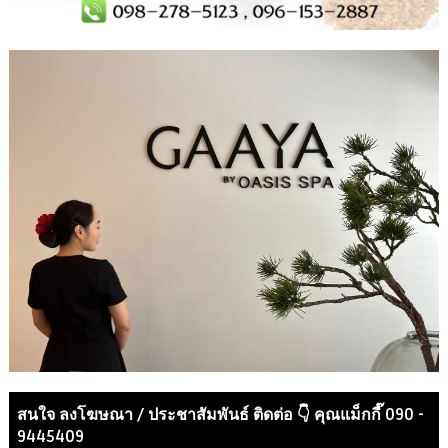
สนใจ ลงโฆษณา / ประชาสัมพันธ์ ติดต่อ 👇 คุณแม็กกี๊ 090 -
9445409