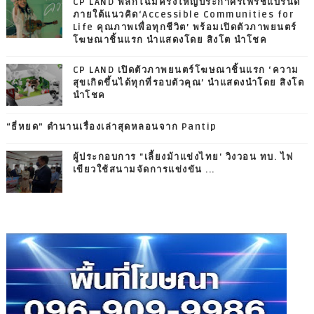
CP LAND พลิกโฉมครั้งใหญ่ประกาศรีเฟรชแบรนด์
ภายใต้แนวคิด‘Accessible Communities for
Life คุณภาพเพื่อทุกชีวิต’ พร้อมเปิดตัวภาพยนตร์
โฆษณาชิ้นแรก นำแสดงโดย สิงโต นำโชค
CP LAND เปิดตัวภาพยนตร์โฆษณาชิ้นแรก ‘ความ
สุขเกิดขึ้นได้ทุกที่รอบตัวคุณ’ นำแสดงนำโดย สิงโต
นำโชค
“ธี่หยด” ตำนานเรื่องเล่าสุดหลอนจาก Pantip
ผู้ประกอบการ "เลี้ยงม้าแข่งไทย' วิงวอน ทบ. ไฟ
เขียวใช้สนามจัดการแข่งขัน ...