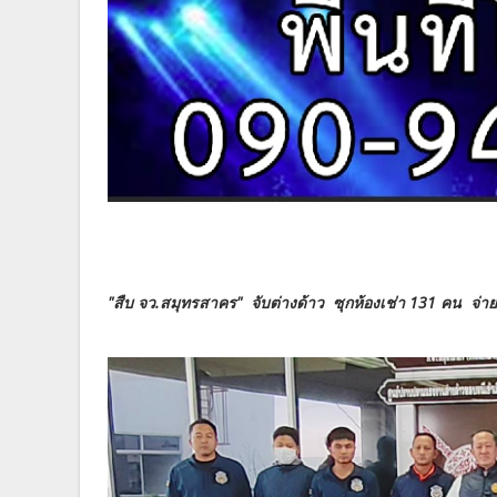
"สืบ จว.สมุทรสาคร" จับต่างด้าว ซุกห้องเช่า 131 คน จ่าย