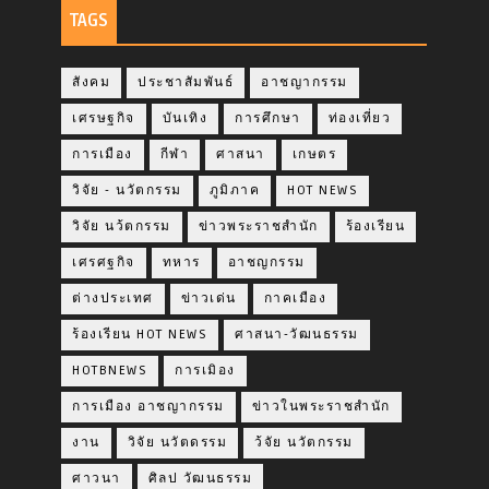
TAGS
สังคม
ประชาสัมพันธ์
อาชญากรรม
เศรษฐกิจ
บันเทิง
การศึกษา
ท่องเที่ยว
การเมือง
กีฬา
ศาสนา
เกษตร
วิจัย - นวัตกรรม
ภูมิภาค
HOT NEWS
วิจัย นว้ตกรรม
ข่าวพระราชสำนัก
ร้องเรียน
เศรศฐกิจ
ทหาร
อาชญกรรม
ต่างประเทศ
ข่าวเด่น
กาคเมือง
ร้องเรียน HOT NEWS
ศาสนา-วัฒนธรรม
HOTBNEWS
การเมิอง
การเมือง อาชญากรรม
ข่าวในพระราชสำนัก
งาน
วิจัย นวัตดรรม
ว้จัย นวัตกรรม
ศาวนา
ศิลป วัฒนธรรม