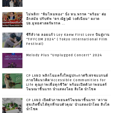
ไม่พลิก! "พิมไหมทอง" นั่ง หน.พรรค "พร้อม' ต่อ
อีกสมัย ปรับทัพ "ดร.ณัฐวุฒิ วงศ์เนียม" ผงาด
ปธ.ยุทธศาสตร์พรรค ...
ซีรีส์วาย ลอยแก้ว Loy Kaew First Love บินสู่งาน
"TIFFCOM 2024" ( Tokyo International Film
Festival)
Melody Plus “Unplugged Concert” 2024
CP LAND พลิกโฉมครั้งใหญ่ประกาศรีเฟรชแบรนด์
ภายใต้แนวคิด‘Accessible Communities for
Life คุณภาพเพื่อทุกชีวิต’ พร้อมเปิดตัวภาพยนตร์
โฆษณาชิ้นแรก นำแสดงโดย สิงโต นำโชค
CP LAND เปิดตัวภาพยนตร์โฆษณาชิ้นแรก ‘ความ
สุขเกิดขึ้นได้ทุกที่รอบตัวคุณ’ นำแสดงนำโดย สิงโต
นำโชค