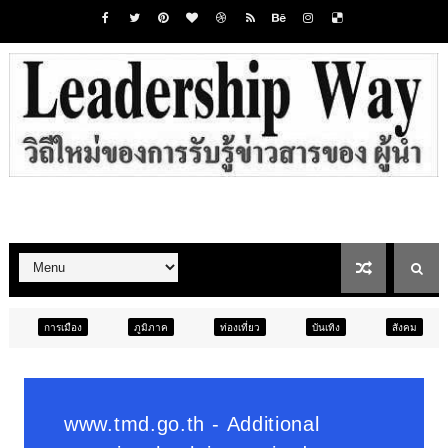
ภูมิภาค
ท่องเที่ยว
บันเทิง
สังคม
ภูมิภาค
ส