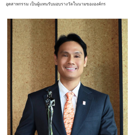
อุตสาหกรรม เป็นผู้แทนรับมอบรางวัลในนามขององค์กร