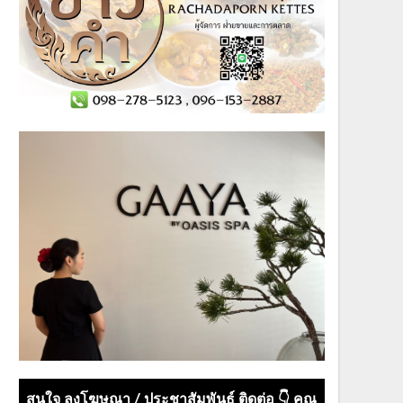
สนใจ ลงโฆษณา / ประชาสัมพันธ์ ติดต่อ 👇 คุณ