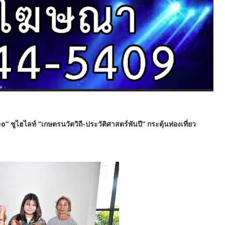
ไฮไลท์ “เกษตรนวัตวิถี-ประวัติศาสตร์พันปี” กระตุ้นท่องเที่ยว