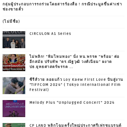
กลุ่มผู้ประกอบการรถร่วมโดยสารร้องสื่อ ! กรณีประมูลขึ้นค่าเช่า
ช่องขายตั๋ว
(ไม่มีชื่อ)
CIRCULON A1 Series
ไม่พลิก! "พิมไหมทอง" นั่ง หน.พรรค "พร้อม' ต่อ
อีกสมัย ปรับทัพ "ดร.ณัฐวุฒิ วงศ์เนียม" ผงาด
ปธ.ยุทธศาสตร์พรรค ...
ซีรีส์วาย ลอยแก้ว Loy Kaew First Love บินสู่งาน
"TIFFCOM 2024" ( Tokyo International Film
Festival)
Melody Plus “Unplugged Concert” 2024
CP LAND พลิกโฉมครั้งใหญ่ประกาศรีเฟรชแบรนด์