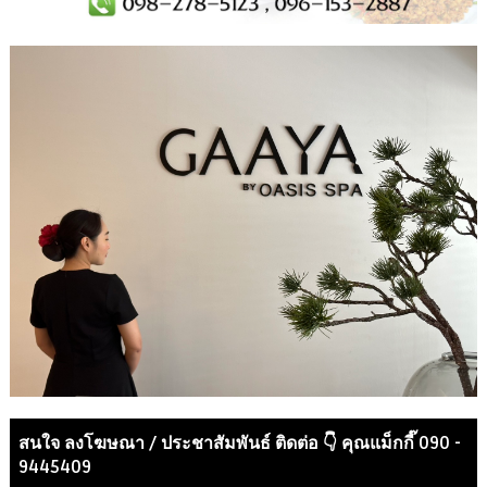
สนใจ ลงโฆษณา / ประชาสัมพันธ์ ติดต่อ 👇 คุณแม็กกี๊ 090 -
9445409