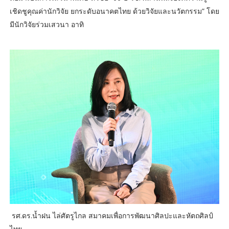
เชิดชูคุณค่านักวิจัย ยกระดับอนาคตไทย ด้วยวิจัยและนวัตกรรม” โดย
มีนักวิจัยร่วมเสวนา อาทิ
รศ.ดร.น้ำฝน ไล่ศัตรูไกล สมาคมเพื่อการพัฒนาศิลปะและหัตถศิลป์
ไทย