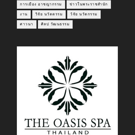
การเมือง อาชญากรรม
ข่าวในพระราชสำนัก
งาน
วิจัย นวัตดรรม
ว้จัย นวัตกรรม
ศาวนา
ศิลป วัฒนธรรม