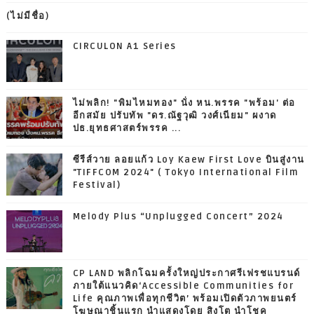
(ไม่มีชื่อ)
CIRCULON A1 Series
ไม่พลิก! "พิมไหมทอง" นั่ง หน.พรรค "พร้อม' ต่อ
อีกสมัย ปรับทัพ "ดร.ณัฐวุฒิ วงศ์เนียม" ผงาด
ปธ.ยุทธศาสตร์พรรค ...
ซีรีส์วาย ลอยแก้ว Loy Kaew First Love บินสู่งาน
"TIFFCOM 2024" ( Tokyo International Film
Festival)
Melody Plus “Unplugged Concert” 2024
CP LAND พลิกโฉมครั้งใหญ่ประกาศรีเฟรชแบรนด์
ภายใต้แนวคิด‘Accessible Communities for
Life คุณภาพเพื่อทุกชีวิต’ พร้อมเปิดตัวภาพยนตร์
โฆษณาชิ้นแรก นำแสดงโดย สิงโต นำโชค