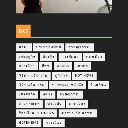
TAGS
สังคม
ประชาสัมพันธ์
อาชญากรรม
เศรษฐกิจ
บันเทิง
การศึกษา
ท่องเที่ยว
การเมือง
กีฬา
ศาสนา
เกษตร
วิจัย - นวัตกรรม
ภูมิภาค
HOT NEWS
วิจัย นว้ตกรรม
ข่าวพระราชสำนัก
ร้องเรียน
เศรศฐกิจ
ทหาร
อาชญกรรม
ต่างประเทศ
ข่าวเด่น
กาคเมือง
ร้องเรียน HOT NEWS
ศาสนา-วัฒนธรรม
HOTBNEWS
การเมิอง