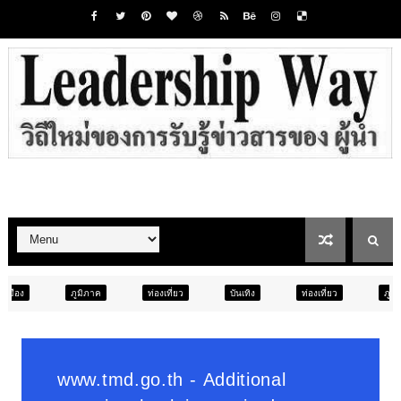
ค
ท่องเที่ยว
บันเทิง
ท่องเที่ยว
ภูมิภาค
สังคม