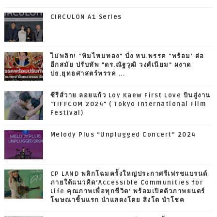
CIRCULON A1 Series
ไม่พลิก! "พิมไหมทอง" นั่ง หน.พรรค "พร้อม' ต่อ
อีกสมัย ปรับทัพ "ดร.ณัฐวุฒิ วงศ์เนียม" ผงาด
ปธ.ยุทธศาสตร์พรรค ...
ซีรีส์วาย ลอยแก้ว Loy Kaew First Love บินสู่งาน
"TIFFCOM 2024" ( Tokyo International Film
Festival)
Melody Plus “Unplugged Concert” 2024
CP LAND พลิกโฉมครั้งใหญ่ประกาศรีเฟรชแบรนด์
ภายใต้แนวคิด‘Accessible Communities for
Life คุณภาพเพื่อทุกชีวิต’ พร้อมเปิดตัวภาพยนตร์
โฆษณาชิ้นแรก นำแสดงโดย สิงโต นำโชค