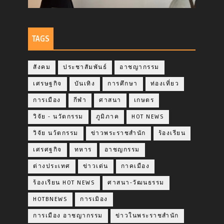
TAGS
สังคม
ประชาสัมพันธ์
อาชญากรรม
เศรษฐกิจ
บันเทิง
การศึกษา
ท่องเที่ยว
การเมือง
กีฬา
ศาสนา
เกษตร
วิจัย - นวัตกรรม
ภูมิภาค
HOT NEWS
วิจัย นว้ตกรรม
ข่าวพระราชสำนัก
ร้องเรียน
เศรศฐกิจ
ทหาร
อาชญกรรม
ต่างประเทศ
ข่าวเด่น
กาคเมือง
ร้องเรียน HOT NEWS
ศาสนา-วัฒนธรรม
HOTBNEWS
การเมิอง
การเมือง อาชญากรรม
ข่าวในพระราชสำนัก