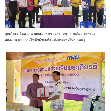
คุณกำธร วังอุดม นายกสมาคมชาวสุราษฎร์ รวมกับ กระทรวง
พลังงาน​ และการไฟฟ้าฝ่ายผลิต​แห่งประเทศไทย​(กฟผ.)​