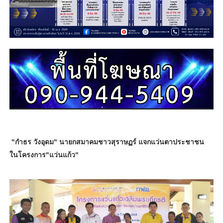
"กำธร วังอุดม" นายกสมาคมชาวสุราษฏร์ แจกแว่นตาประชาชน
ในโครงการ​"แว่นแก้ว"