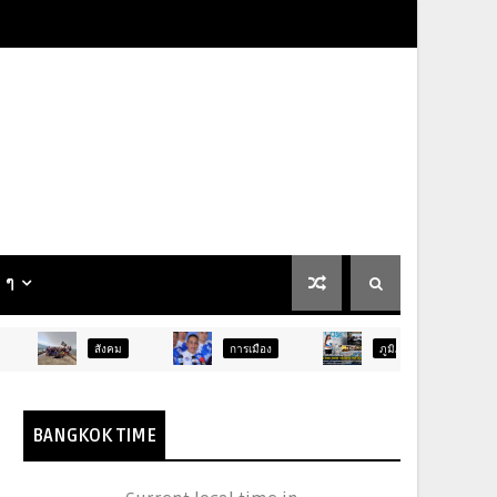
น ๆ
ังคม
การเมือง
ภูมิภาค
ท่องเที่ยว
BANGKOK TIME