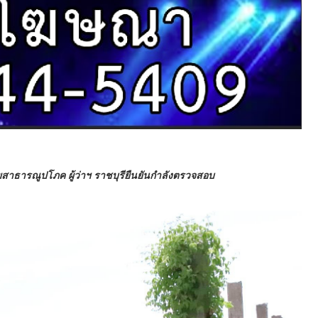
ายสาธารณูปโภค ผู้ว่าฯ ราชบุรียืนยันกำลังตรวจสอบ