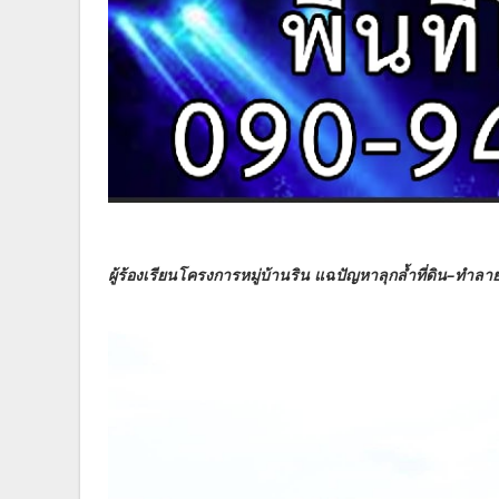
ผู้ร้องเรียนโครงการหมู่บ้านริน แฉปัญหาลุกล้ำที่ดิน–ทำล