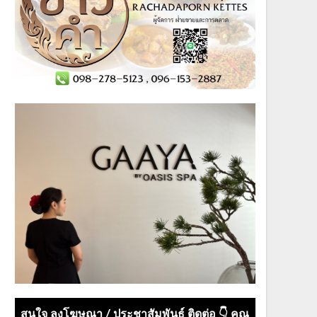
สนใจ ลงโฆษณา / ประชาสัมพันธ์ ติดต่อ 👇 คุณ