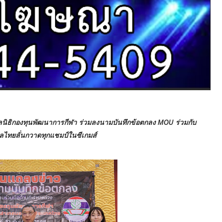
ูลนิธิกองทุนพัฒนาการกีฬา ร่วมลงนามบันทึกข้อตกลง MOU ร่วมกับ
ทยลั่นกวาดทุกแชมป์ในซีเกมส์