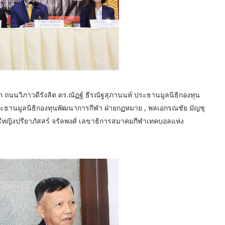
 ถนนวิภาวดีรังสิต ดร.ณัฏฐ์ ธีรณัฐสุภานนท์ ประธานมูลนิธิกองทุน
ระธานมูลนิธิกองทุนพัฒนาการกีฬา ฝ่ายกฏหมาย , พลเอกรณชัย มัญชุ
หญิงปรียาภัสสร์ จรัลพงศ์ เลขาธิการสมาคมกีฬาเทคบอลแห่ง