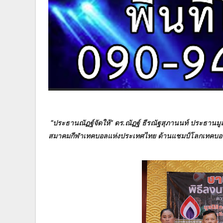
"ประธานณัฏฐ์จัดให้" ดร.ณัฏฐ์ ธีรณัฐสุภานนท์ ประธานม
สมาคมกีฬาเทคบอลแห่งประเทศไทย ด้านแชมป์โลกเทคบอลไ