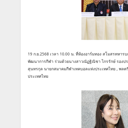
19 ก.ย.2568 เวลา 10.00 น. ที่ห้องอาร์มทอง สโมสรทหารบก
พัฒนาการกีฬา ร่วมด้วยนางสาวณัฏฐิณิชา ไกรรักษ์ รองป
สุนทรกุล นายกสมาคมกีฬาเทคบอลแห่งประเทศไทย , พลตรี
ประเทศไทย