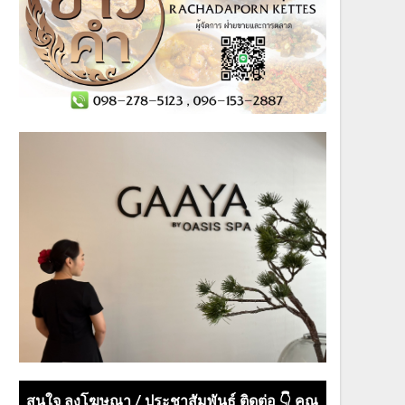
สนใจ ลงโฆษณา / ประชาสัมพันธ์ ติดต่อ 👇 คุณ