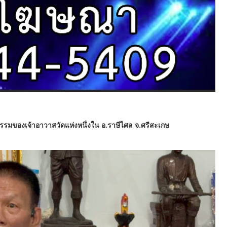
รมของเจ้าอาวาสวัดแห่งหนึ่งใน อ.ราษีไศล จ.ศรีสะเกษ