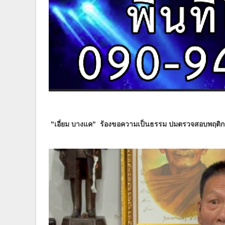
"เอี่ยม บางแค" ร้องขอความเป็นธรรม ปมตรวจสอบพฤติกร