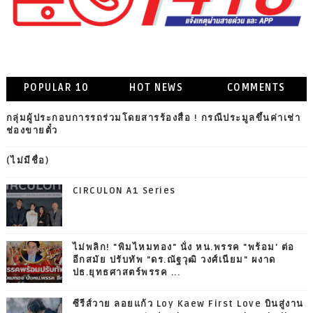
POPULAR 10
HOT NEWS
COMMENTS
กลุ่มผู้ประกอบการรถร่วมโดยสารร้องสื่อ ! กรณีประมูลขึ้นค่าเช่า
ช่องขายตั๋ว
(ไม่มีชื่อ)
CIRCULON A1 Series
ไม่พลิก! "พิมไหมทอง" นั่ง หน.พรรค "พร้อม' ต่อ
อีกสมัย ปรับทัพ "ดร.ณัฐวุฒิ วงศ์เนียม" ผงาด
ปธ.ยุทธศาสตร์พรรค ...
ซีรีส์วาย ลอยแก้ว Loy Kaew First Love บินสู่งาน