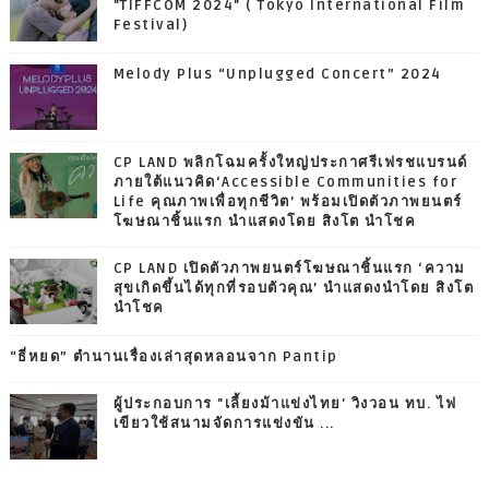
"TIFFCOM 2024" ( Tokyo International Film
Festival)
Melody Plus “Unplugged Concert” 2024
CP LAND พลิกโฉมครั้งใหญ่ประกาศรีเฟรชแบรนด์
ภายใต้แนวคิด‘Accessible Communities for
Life คุณภาพเพื่อทุกชีวิต’ พร้อมเปิดตัวภาพยนตร์
โฆษณาชิ้นแรก นำแสดงโดย สิงโต นำโชค
CP LAND เปิดตัวภาพยนตร์โฆษณาชิ้นแรก ‘ความ
สุขเกิดขึ้นได้ทุกที่รอบตัวคุณ’ นำแสดงนำโดย สิงโต
นำโชค
“ธี่หยด” ตำนานเรื่องเล่าสุดหลอนจาก Pantip
ผู้ประกอบการ "เลี้ยงม้าแข่งไทย' วิงวอน ทบ. ไฟ
เขียวใช้สนามจัดการแข่งขัน ...