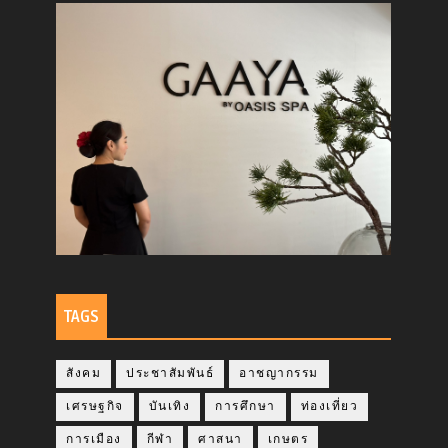
TAGS
สังคม
ประชาสัมพันธ์
อาชญากรรม
เศรษฐกิจ
บันเทิง
การศึกษา
ท่องเที่ยว
การเมือง
กีฬา
ศาสนา
เกษตร