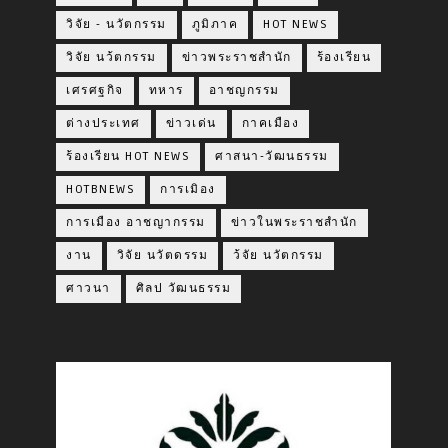
วิจัย - นวัตกรรม
ภูมิภาค
HOT NEWS
วิจัย นว้ตกรรม
ข่าวพระราชสำนัก
ร้องเรียน
เศรศฐกิจ
ทหาร
อาชญกรรม
ต่างประเทศ
ข่าวเด่น
กาคเมือง
ร้องเรียน HOT NEWS
ศาสนา-วัฒนธรรม
HOTBNEWS
การเมิอง
การเมือง อาชญากรรม
ข่าวในพระราชสำนัก
งาน
วิจัย นวัตดรรม
ว้จัย นวัตกรรม
ศาวนา
ศิลป วัฒนธรรม