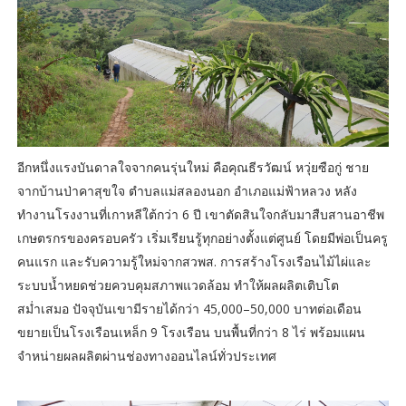
อีกหนึ่งแรงบันดาลใจจากคนรุ่นใหม่ คือคุณธีรวัฒน์ หวุ่ยซือกู่ ชาย
จากบ้านป่าคาสุขใจ ตำบลแม่สลองนอก อำเภอแม่ฟ้าหลวง หลัง
ทำงานโรงงานที่เกาหลีใต้กว่า 6 ปี เขาตัดสินใจกลับมาสืบสานอาชีพ
เกษตรกรของครอบครัว เริ่มเรียนรู้ทุกอย่างตั้งแต่ศูนย์ โดยมีพ่อเป็นครู
คนแรก และรับความรู้ใหม่จากสวพส. การสร้างโรงเรือนไม้ไผ่และ
ระบบน้ำหยดช่วยควบคุมสภาพแวดล้อม ทำให้ผลผลิตเติบโต
สม่ำเสมอ ปัจจุบันเขามีรายได้กว่า 45,000–50,000 บาทต่อเดือน
ขยายเป็นโรงเรือนเหล็ก 9 โรงเรือน บนพื้นที่กว่า 8 ไร่ พร้อมแผน
จำหน่ายผลผลิตผ่านช่องทางออนไลน์ทั่วประเทศ