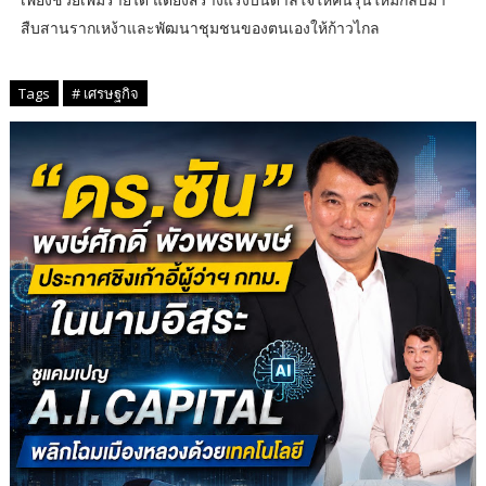
สืบสานรากเหง้าและพัฒนาชุมชนของตนเองให้ก้าวไกล
Tags
# เศรษฐกิจ