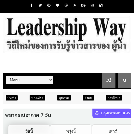
เที่ยว
ภูมิภาค
สังคม
การศึกษา
สังคม
การเมือง