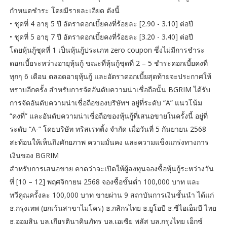
กำหนดชำระ โดยมีรายละเอียด ดังนี้
• ชุดที่ 4 อายุ 5 ปี อัตราดอกเบี้ยคงที่ร้อยละ [2.90 - 3.10] ต่อปี
• ชุดที่ 5 อายุ 7 ปี อัตราดอกเบี้ยคงที่ร้อยละ [3.20 - 3.40] ต่อปี
โดยหุ้นกู้ชุดที่ 1 เป็นหุ้นกู้ประเภท zero coupon ซึ่งไม่มีการชำระ
ดอกเบี้ยระหว่างอายุหุ้นกู้ ขณะที่หุ้นกู้ชุดที่ 2 – 5 ชำระดอกเบี้ยคงที่
ทุกๆ 6 เดือน ตลอดอายุหุ้นกู้ และอัตราดอกเบี้ยสุดท้ายจะประกาศให้
ทราบอีกครั้ง สำหรับการจัดอันดับความน่าเชื่อถือนั้น BGRIM ได้รับ
การจัดอันดับความน่าเชื่อถือของบริษัทฯ อยู่ที่ระดับ “A” แนวโน้ม
“คงที่” และอันดับความน่าเชื่อถือของหุ้นกู้ที่เสนอขายในครั้งนี้ อยู่ที่
ระดับ “A-” โดยบริษัท ทริสเรทติ้ง จำกัด เมื่อวันที่ 5 กันยายน 2568
สะท้อนให้เห็นถึงศักยภาพ ความมั่นคง และความแข็งแกร่งทางการ
เงินของ BGRIM
สำหรับการเสนอขาย คาดว่าจะเปิดให้ผู้ลงทุนจองซื้อหุ้นกู้ระหว่างวัน
ที่ [10 – 12] พฤศจิกายน 2568 จองซื้อขั้นต่ำ 100,000 บาท และ
ทวีคูณครั้งละ 100,000 บาท ขายผ่าน 9 สถาบันการเงินชั้นนำ ได้แก่
ธ.กรุงเทพ (ยกเว้นสาขาไมโคร) ธ.กสิกรไทย ธ.ยูโอบี ธ.ซีไอเอ็มบี ไทย
ธ.ออมสิน บล.เกียรตินาคินภัทร บล.เอเซีย พลัส บล.กรุงไทย เอ็กซ์