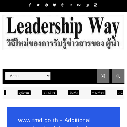
ค
ท่องเที่ยว
บันเทิง
ท่องเที่ยว
ภูมิภาค
สังคม