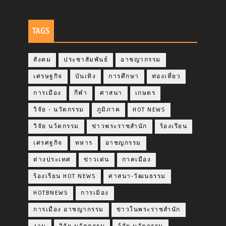
TAGS
สังคม
ประชาสัมพันธ์
อาชญากรรม
เศรษฐกิจ
บันเทิง
การศึกษา
ท่องเที่ยว
การเมือง
กีฬา
ศาสนา
เกษตร
วิจัย - นวัตกรรม
ภูมิภาค
HOT NEWS
วิจัย นว้ตกรรม
ข่าวพระราชสำนัก
ร้องเรียน
เศรศฐกิจ
ทหาร
อาชญกรรม
ต่างประเทศ
ข่าวเด่น
กาคเมือง
ร้องเรียน HOT NEWS
ศาสนา-วัฒนธรรม
HOTBNEWS
การเมิอง
การเมือง อาชญากรรม
ข่าวในพระราชสำนัก