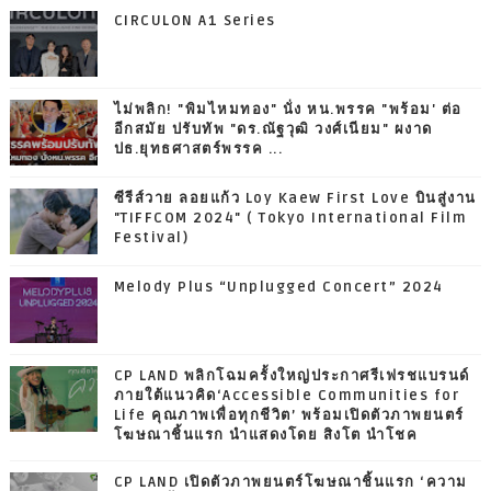
CIRCULON A1 Series
ไม่พลิก! "พิมไหมทอง" นั่ง หน.พรรค "พร้อม' ต่อ
อีกสมัย ปรับทัพ "ดร.ณัฐวุฒิ วงศ์เนียม" ผงาด
ปธ.ยุทธศาสตร์พรรค ...
ซีรีส์วาย ลอยแก้ว Loy Kaew First Love บินสู่งาน
"TIFFCOM 2024" ( Tokyo International Film
Festival)
Melody Plus “Unplugged Concert” 2024
CP LAND พลิกโฉมครั้งใหญ่ประกาศรีเฟรชแบรนด์
ภายใต้แนวคิด‘Accessible Communities for
Life คุณภาพเพื่อทุกชีวิต’ พร้อมเปิดตัวภาพยนตร์
โฆษณาชิ้นแรก นำแสดงโดย สิงโต นำโชค
CP LAND เปิดตัวภาพยนตร์โฆษณาชิ้นแรก ‘ความ