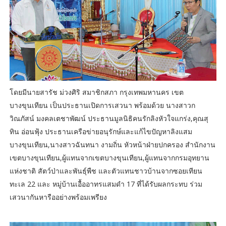
โดยมีนายสารัช ม่วงศิริ สมาชิกสภา กรุงเทพมหานคร เขต
บางขุนเทียน เป็นประธานเปิดการเสวนา พร้อมด้วย นางสาวก
วิณภัสน์ มงคลเตชาพัฒน์ ประธานมูลนิธิคนรักลิงหัวใจแกร่ง,คุณสุ
ทิน อ่อนฟุ้ง ประธานเครือข่ายอนุรักษ์และแก้ไขปัญหาลิงแสม
บางขุนเทียน,นางสาวฉันทนา งามถิ่น หัวหน้าฝ่ายปกครอง สำนักงาน
เขตบางขุนเทียน,ผู้แทนจากเขตบางขุนเทียน,ผู้แทนจากกรมอุทยาน
แห่งชาติ สัตว์ป่าและพันธุ์พืช และตัวแทนชาวบ้านจากซอยเทียน
ทะเล 22 และ หมู่บ้านเอื้ออาทรแสมดำ 17 ที่ได้รับผลกระทบ ร่วม
เสวนากันหารืออย่างพร้อมเพรียง