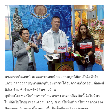
นางสาวกวิณภัสน์ มงคลเตชาพัฒน์ ประธานมูลนิธิคนรักลิงหัวใจ
แกร่ง กล่าวว่า ”ปัญหาหลักๆที่ประชาชนได้รับความเดือดร้อน คือลิงมี
นิสัยดุร้าย ทำร้ายทรัพย์สินชาวบ้าน
บุกไปขโมยของในบ้านชาวบ้าน สาเหตุมาจากปัจจุบันนี้ ลิงไม่มีป่า
ไม่มีต้นไม้ให้อยู่ เพราะความเจริญเข้ามาในพื้นที่ ทำให้มีการก่อสร้าง
ตึกและหมู่บ้านมากขึ้น จนป่าซึ่งเป็นพื้นที่ของลิงลดน้อยลง