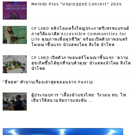
Melody Plus “Unplugged Concert” 2024
CP LAND พลิกโฉมครั้งใหญ่ประกาศรีเฟรชแบรนด์
ภายใต้แนวคิด‘Accessible Communities for
Life คุณภาพเพื่อทุกชีวิต’ พร้อมเปิดตัวภาพยนตร์
โฆษณาชิ้นแรก นำแสดงโดย สิงโต นำโชค
CP LAND เปิดตัวภาพยนตร์โฆษณาชิ้นแรก ‘ความ
สุขเกิดขึ้นได้ทุกที่รอบตัวคุณ’ นำแสดงนำโดย สิงโต
นำโชค
“ธี่หยด” ตำนานเรื่องเล่าสุดหลอนจาก Pantip
ผู้ประกอบการ "เลี้ยงม้าแข่งไทย' วิงวอน ทบ. ไฟ
เขียวใช้สนามจัดการแข่งขัน ...