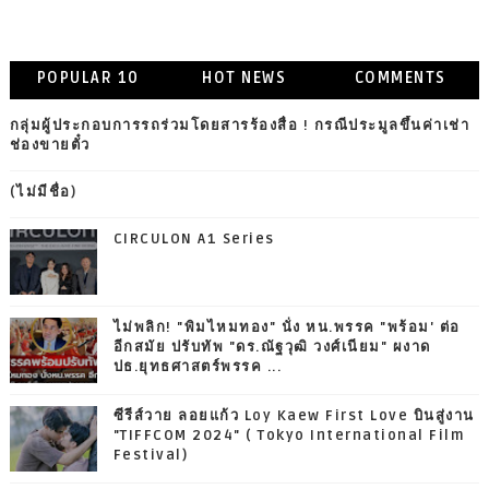
POPULAR 10
HOT NEWS
COMMENTS
กลุ่มผู้ประกอบการรถร่วมโดยสารร้องสื่อ ! กรณีประมูลขึ้นค่าเช่า
ช่องขายตั๋ว
(ไม่มีชื่อ)
CIRCULON A1 Series
ไม่พลิก! "พิมไหมทอง" นั่ง หน.พรรค "พร้อม' ต่อ
อีกสมัย ปรับทัพ "ดร.ณัฐวุฒิ วงศ์เนียม" ผงาด
ปธ.ยุทธศาสตร์พรรค ...
ซีรีส์วาย ลอยแก้ว Loy Kaew First Love บินสู่งาน
"TIFFCOM 2024" ( Tokyo International Film
Festival)