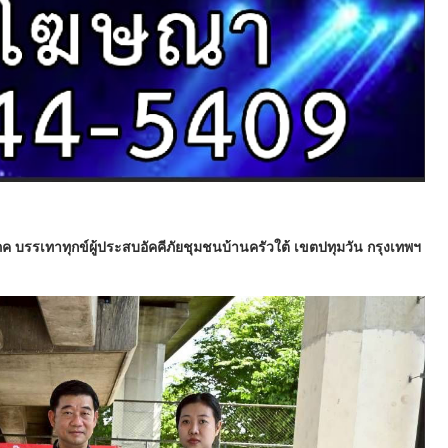
ิโภค บรรเทาทุกข์ผู้ประสบอัคคีภัยชุมชนบ้านครัวใต้ เขตปทุมวัน กรุงเทพฯ