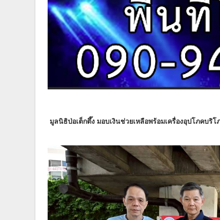
มูลนิธิป่อเต็กตึ๊ง มอบเงินช่วยเหลือพร้อมเครื่องอุปโภคบร