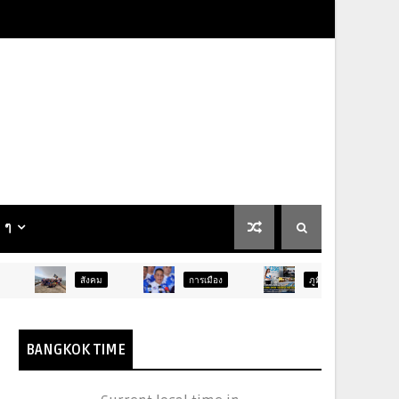
น ๆ
ังคม
การเมือง
ภูมิภาค
ท่องเที่ยว
BANGKOK TIME