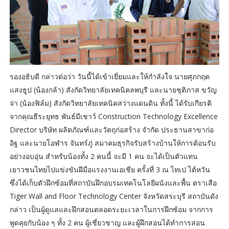
รองอธิบดี กล่าวต่อว่า วันนี้ได้เข้าเยี่ยมและให้กำลังใจ นายศุภกฤต
แสงธูป (น้องกล้า) สังกัดวิทยาลัยเทคนิคลพบุรี และนายชุติภาส ขวัญ
จ่า (น้องฟิล์ม) สังกัดวิทยาลัยเทคนิคสว่างแดนดิน ทั้งนี้ ได้รับเกียรติ
จากคุณธีระยุทธ พันธ์มีเชาว์ Construction Technology Excellence
Director บริษัท ผลิตภัณฑ์และวัตถุก่อสร้าง จำกัด ประธานสาขาก่อ
อิฐ และนายโอฬาร จันทร์ภู่ สมาคมธุรกิจรับสร้างบ้านให้การต้อนรับ
อย่างอบอุ่น สำหรับน้องทั้ง 2 คนนี้ จะมี 1 คน จะได้เป็นตัวแทน
เยาวชนไทยไปแข่งขันฝีมือแรงงานเอเชีย ครั้งที่ 3 ณ ไทเป ไต้หวัน
ซึ่งได้เก็บตัวฝึกซ้อมที่สถาบันฝึกอบรมเทคโนโลยีผนังและพื้น ตราเสือ
Tiger Wall and Floor Technology Center จังหวัดสระบุรี สถาบันดัง
กล่าว เป็นผู้ดูแลและฝึกสอนตลอดระยะเวลาในการฝึกซ้อม จากการ
พูดคุยกับน้อง ๆ ทั้ง 2 คน ผู้เชี่ยวชาญ และผู้ฝึกสอนได้ทำการสอน