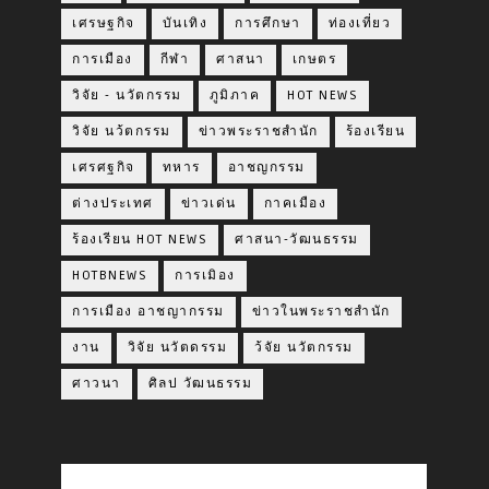
เศรษฐกิจ
บันเทิง
การศึกษา
ท่องเที่ยว
การเมือง
กีฬา
ศาสนา
เกษตร
วิจัย - นวัตกรรม
ภูมิภาค
HOT NEWS
วิจัย นว้ตกรรม
ข่าวพระราชสำนัก
ร้องเรียน
เศรศฐกิจ
ทหาร
อาชญกรรม
ต่างประเทศ
ข่าวเด่น
กาคเมือง
ร้องเรียน HOT NEWS
ศาสนา-วัฒนธรรม
HOTBNEWS
การเมิอง
การเมือง อาชญากรรม
ข่าวในพระราชสำนัก
งาน
วิจัย นวัตดรรม
ว้จัย นวัตกรรม
ศาวนา
ศิลป วัฒนธรรม