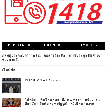
POPULAR 10
HOT NEWS
COMMENTS
กลุ่มผู้ประกอบการรถร่วมโดยสารร้องสื่อ ! กรณีประมูลขึ้นค่าเช่า
ช่องขายตั๋ว
(ไม่มีชื่อ)
CIRCULON A1 Series
ไม่พลิก! "พิมไหมทอง" นั่ง หน.พรรค "พร้อม' ต่อ
อีกสมัย ปรับทัพ "ดร.ณัฐวุฒิ วงศ์เนียม" ผงาด