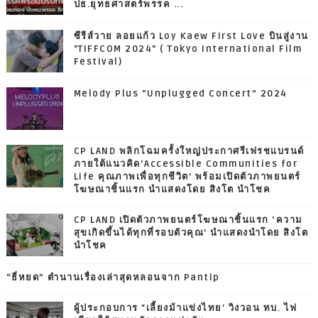
ปธ.ยุทธศาสตร์พรรค ...
ซีรีส์วาย ลอยแก้ว Loy Kaew First Love บินสู่งาน
"TIFFCOM 2024" ( Tokyo International Film
Festival)
Melody Plus “Unplugged Concert” 2024
CP LAND พลิกโฉมครั้งใหญ่ประกาศรีเฟรชแบรนด์
ภายใต้แนวคิด‘Accessible Communities for
Life คุณภาพเพื่อทุกชีวิต’ พร้อมเปิดตัวภาพยนตร์
โฆษณาชิ้นแรก นำแสดงโดย สิงโต นำโชค
CP LAND เปิดตัวภาพยนตร์โฆษณาชิ้นแรก ‘ความ
สุขเกิดขึ้นได้ทุกที่รอบตัวคุณ’ นำแสดงนำโดย สิงโต
นำโชค
“ธี่หยด” ตำนานเรื่องเล่าสุดหลอนจาก Pantip
ผู้ประกอบการ "เลี้ยงม้าแข่งไทย' วิงวอน ทบ. ไฟ