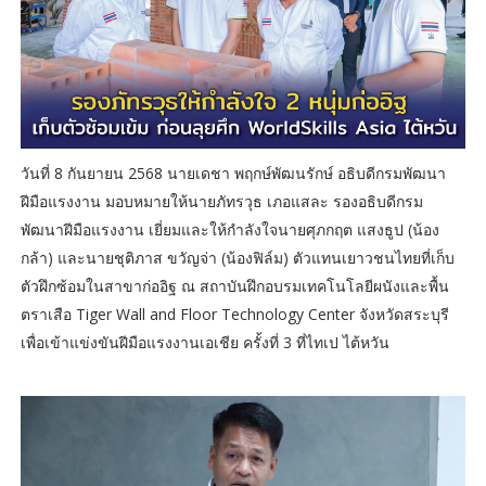
วันที่ 8 กันยายน 2568 นายเดชา พฤกษ์พัฒนรักษ์ อธิบดีกรมพัฒนา
ฝีมือแรงงาน มอบหมายให้นายภัทรวุธ เภอแสละ รองอธิบดีกรม
พัฒนาฝีมือแรงงาน เยี่ยมและให้กำลังใจนายศุภกฤต แสงธูป (น้อง
กล้า) และนายชุติภาส ขวัญจ่า (น้องฟิล์ม) ตัวแทนเยาวชนไทยที่เก็บ
ตัวฝึกซ้อมในสาขาก่ออิฐ ณ สถาบันฝึกอบรมเทคโนโลยีผนังและพื้น
ตราเสือ Tiger Wall and Floor Technology Center จังหวัดสระบุรี
เพื่อเข้าแข่งขันฝีมือแรงงานเอเชีย ครั้งที่ 3 ที่ไทเป ไต้หวัน