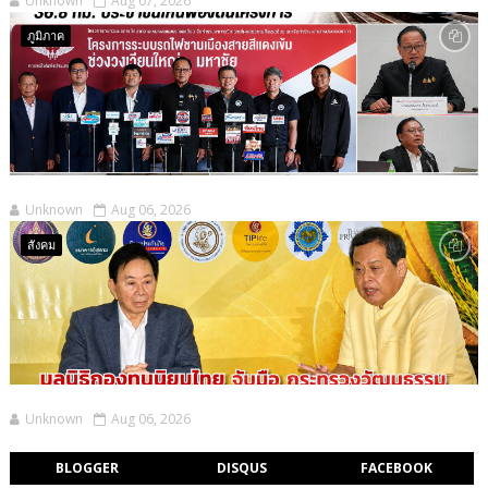
Unknown
Aug 07, 2026
ภูมิภาค
Unknown
Aug 06, 2026
สังคม
Unknown
Aug 06, 2026
BLOGGER
DISQUS
FACEBOOK