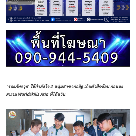
'รองภัทรวุธ' ให้กำลังใจ 2 หนุ่มสาขาก่ออิฐ เก็บตัวฝึกซ้อม ก่อนลง
สนาม WorldSkills Asia ที่ไต้หวัน