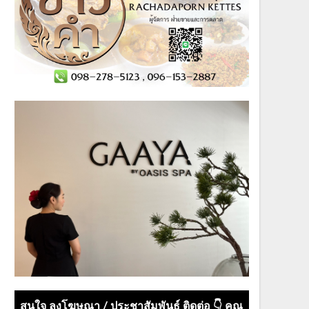
สนใจ ลงโฆษณา / ประชาสัมพันธ์ ติดต่อ 👇 คุณ