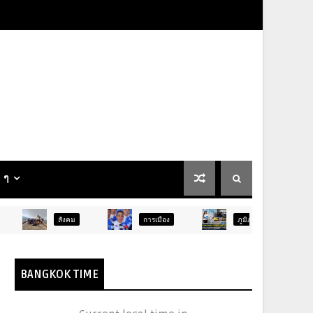
น ๆ
ม
การเมือง
ภูมิภาค
ท่องเที่ยว
BANGKOK TIME