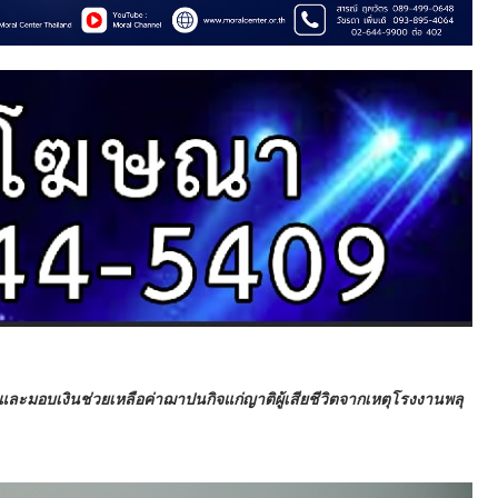
จ็บ และมอบเงินช่วยเหลือค่าฌาปนกิจแก่ญาติผู้เสียชีวิตจากเหตุโรงงานพลุ