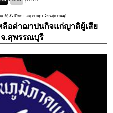
าติผู้เสียชีวิตจากเหตุ รง.พลุระเบิด จ.สุพรรณบุรี
เหลือค่าฌาปนกิจแก่ญาติผู้เสีย
 จ.สุพรรณบุรี