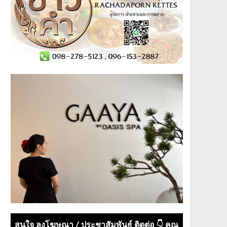
สนใจ ลงโฆษณา / ประชาสัมพันธ์ ติดต่อ 👇 คุณ