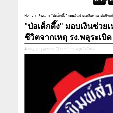
Home
สังคม
"ป่อเต็กตึ๊ง" มอบเงินช่วยเหลือค่าฌาปนกิจแก่ญ
"ป่อเต็กตึ๊ง" มอบเงินช่วย
ชีวิตจากเหตุ รง.พลุระเบิด
Mag [Maggazine]
12 months ago
สังคม,