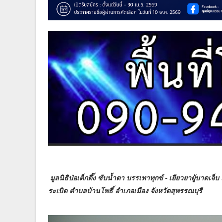
มูลนิธิป่อเต็กตึ๊ง ซับน้ำตา บรรเทาทุกข์ - เยียวยาผู้บาดเ
ระเบิด ตำบลบ้านโพธิ์ อำเภอเมือง จังหวัดสุพรรณบุรี