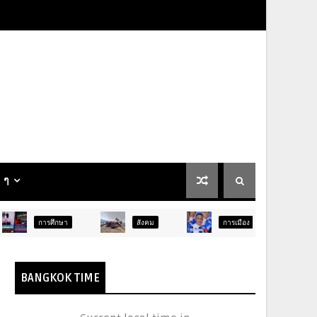
น ๆ
ษา
สังคม
การเมือง
ภูมิภาค
BANGKOK TIME