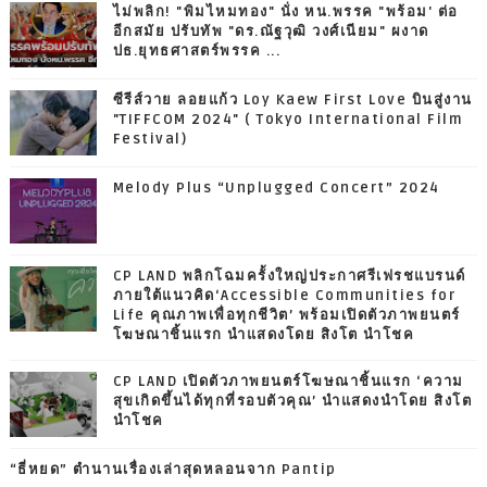
ไม่พลิก! "พิมไหมทอง" นั่ง หน.พรรค "พร้อม' ต่อ
อีกสมัย ปรับทัพ "ดร.ณัฐวุฒิ วงศ์เนียม" ผงาด
ปธ.ยุทธศาสตร์พรรค ...
ซีรีส์วาย ลอยแก้ว Loy Kaew First Love บินสู่งาน
"TIFFCOM 2024" ( Tokyo International Film
Festival)
Melody Plus “Unplugged Concert” 2024
CP LAND พลิกโฉมครั้งใหญ่ประกาศรีเฟรชแบรนด์
ภายใต้แนวคิด‘Accessible Communities for
Life คุณภาพเพื่อทุกชีวิต’ พร้อมเปิดตัวภาพยนตร์
โฆษณาชิ้นแรก นำแสดงโดย สิงโต นำโชค
CP LAND เปิดตัวภาพยนตร์โฆษณาชิ้นแรก ‘ความ
สุขเกิดขึ้นได้ทุกที่รอบตัวคุณ’ นำแสดงนำโดย สิงโต
นำโชค
“ธี่หยด” ตำนานเรื่องเล่าสุดหลอนจาก Pantip