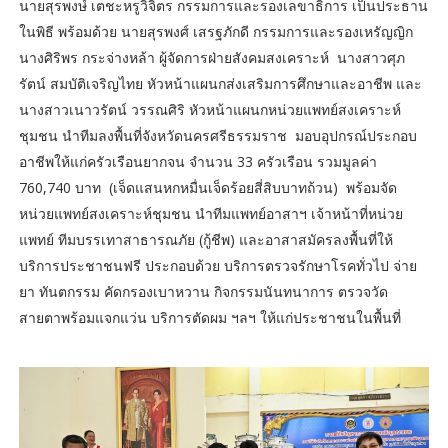
นายสุรพงษ์ เตชะหรูวิจิตร กรรมการและรองเลขาธิการ เป็นประธาน
ในพิธี พร้อมด้วย นายสุรพงศ์ เสรฐภักดี กรรมการและรองเหรัญญิก
นางศิริพร กระจ่างหล้า ผู้จัดการฝ่ายสังคมสงเคราะห์ นางสาวศุภ
รัตน์ สมบัติเจริญไทย หัวหน้าแผนกส่งเสริมการศึกษาและอาชีพ และ
นางสาวเนาวรัตน์ วรรณศิริ หัวหน้าแผนกหน่วยแพทย์สงเคราะห์
ชุมชน นำทีมลงพื้นที่จังหวัดนครศรีธรรมราช มอบอุปกรณ์ประกอบ
อาชีพให้แก่ครัวเรือนยากจน จำนวน 33 ครัวเรือน รวมมูลค่า
760,740 บาท (เจ็ดแสนหกหมื่นเจ็ดร้อยสี่สิบบาทถ้วน) พร้อมจัด
หน่วยแพทย์สงเคราะห์ชุมชน นำทีมแพทย์อาสาฯ เจ้าหน้าที่หน่วย
แพทย์ ทีมบรรเทาสาธารณภัย (กู้ชีพ) และอาสาสมัครลงพื้นที่ให้
บริการประชาชนฟรี ประกอบด้วย บริการตรวจรักษาโรคทั่วไป จ่าย
ยา ทันตกรรม คัดกรองเบาหวาน กิจกรรมนันทนาการ ตรวจวัด
สายตาพร้อมแจกแว่น บริการตัดผม ฯลฯ ให้แก่ประชาชนในพื้นที่