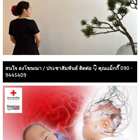
สนใจ ลงโฆษณา / ประชาสัมพันธ์ ติดต่อ 👇 คุณแม็กกี๊ 090 -
9445409