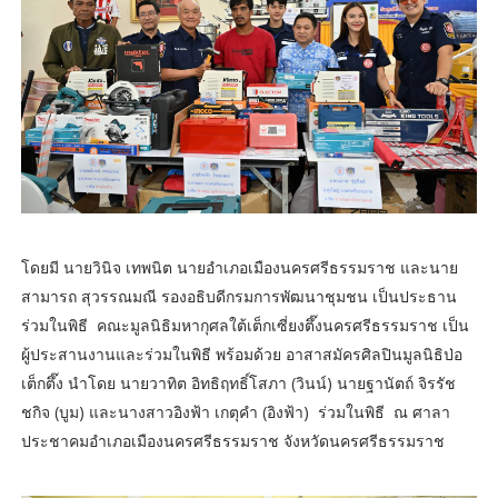
โดยมี นายวินิจ เทพนิต นายอำเภอเมืองนครศรีธรรมราช และนาย
สามารถ สุวรรณมณี รองอธิบดีกรมการพัฒนาชุมชน เป็นประธาน
ร่วมในพิธี คณะมูลนิธิมหากุศลใต้เต็กเซี่ยงตึ๊งนครศรีธรรมราช เป็น
ผู้ประสานงานและร่วมในพิธี พร้อมด้วย อาสาสมัครศิลปินมูลนิธิป่อ
เต็กตึ๊ง นำโดย นายวาทิต อิทธิฤทธิ์โสภา (วินน์) นายฐานัตถ์ จิรรัช
ชกิจ (บูม) และนางสาวอิงฟ้า เกตุคำ (อิงฟ้า) ร่วมในพิธี ณ ศาลา
ประชาคมอำเภอเมืองนครศรีธรรมราช จังหวัดนครศรีธรรมราช