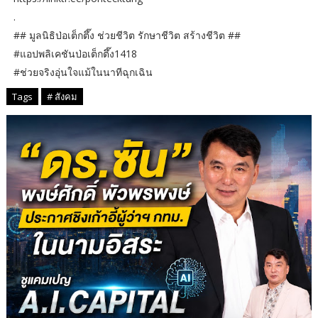
.
## มูลนิธิป่อเต็กตึ๊ง ช่วยชีวิต รักษาชีวิต สร้างชีวิต ##
#แอปพลิเคชันป่อเต็กตึ๊ง1418
#ช่วยจริงอุ่นใจแม้ในนาทีฉุกเฉิน
Tags
# สังคม