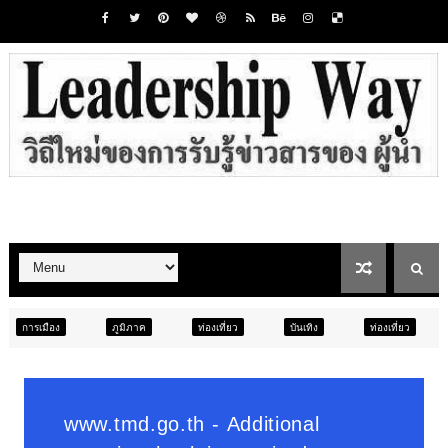
ภูมิภาค
ท่องเที่ยว
บันเทิง
ท่องเที่ยว
ภูมิภาค
ส