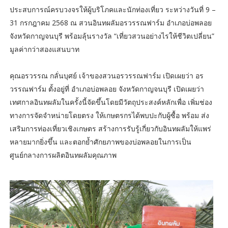
ประสบการณ์ครบวงจรให้ผู้บริโภคและนักท่องเที่ยว ระหว่างวันที่ 9 –
31 กรกฎาคม 2568 ณ สวนอินทผลัมอรวรรณฟาร์ม อำเภอบ่อพลอย
จังหวัดกาญจนบุรี พร้อมลุ้นรางวัล “เที่ยวสวนอย่างไรให้ชีวิตเปลี่ยน”
มูลค่ากว่าสองแสนบาท
คุณอรวรรณ กลั่นบุศย์ เจ้าของสวนอรวรรณฟาร์ม เปิดเผยว่า อร
วรรณฟาร์ม ตั้งอยู่ที่ อำเภอบ่อพลอย จังหวัดกาญจนบุรี เปิดเผยว่า
เทศกาลอินทผลัมในครั้งนี้จัดขึ้นโดยมีวัตถุประสงค์หลักเพื่อ เพิ่มช่อง
ทางการจัดจำหน่ายโดยตรง ให้เกษตรกรได้พบปะกับผู้ซื้อ พร้อม ส่ง
เสริมการท่องเที่ยวเชิงเกษตร สร้างการรับรู้เกี่ยวกับอินทผลัมให้แพร่
หลายมากยิ่งขึ้น และตอกย้ำศักยภาพของบ่อพลอยในการเป็น
ศูนย์กลางการผลิตอินทผลัมคุณภาพ