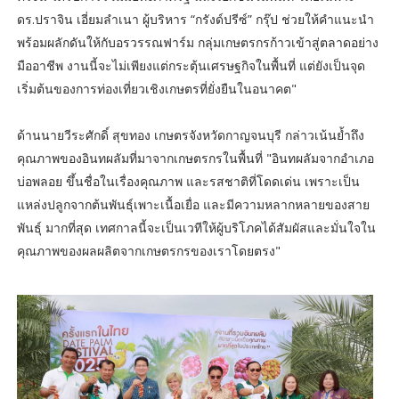
ดร.ปราจิน เอี่ยมลำเนา ผู้บริหาร “กรังด์ปรีซ์” กรุ๊ป ช่วยให้คำแนะนำ
พร้อมผลักดันให้กับอรวรรณฟาร์ม กลุ่มเกษตรกรก้าวเข้าสู่ตลาดอย่าง
มืออาชีพ งานนี้จะไม่เพียงแต่กระตุ้นเศรษฐกิจในพื้นที่ แต่ยังเป็นจุด
เริ่มต้นของการท่องเที่ยวเชิงเกษตรที่ยั่งยืนในอนาคต"
ด้านนายวีระศักดิ์ สุขทอง เกษตรจังหวัดกาญจนบุรี กล่าวเน้นย้ำถึง
คุณภาพของอินทผลัมที่มาจากเกษตรกรในพื้นที่ "อินทผลัมจากอำเภอ
บ่อพลอย ขึ้นชื่อในเรื่องคุณภาพ และรสชาติที่โดดเด่น เพราะเป็น
แหล่งปลูกจากต้นพันธุ์เพาะเนื้อเยื่อ และมีความหลากหลายของสาย
พันธุ์ มากที่สุด เทศกาลนี้จะเป็นเวทีให้ผู้บริโภคได้สัมผัสและมั่นใจใน
คุณภาพของผลผลิตจากเกษตรกรของเราโดยตรง"