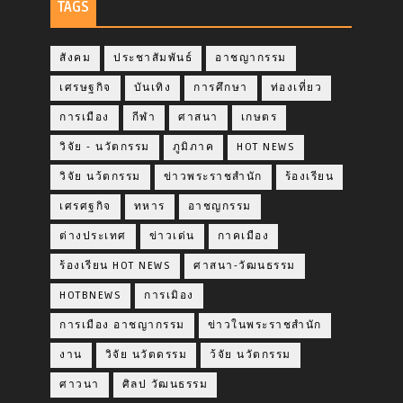
TAGS
สังคม
ประชาสัมพันธ์
อาชญากรรม
เศรษฐกิจ
บันเทิง
การศึกษา
ท่องเที่ยว
การเมือง
กีฬา
ศาสนา
เกษตร
วิจัย - นวัตกรรม
ภูมิภาค
HOT NEWS
วิจัย นว้ตกรรม
ข่าวพระราชสำนัก
ร้องเรียน
เศรศฐกิจ
ทหาร
อาชญกรรม
ต่างประเทศ
ข่าวเด่น
กาคเมือง
ร้องเรียน HOT NEWS
ศาสนา-วัฒนธรรม
HOTBNEWS
การเมิอง
การเมือง อาชญากรรม
ข่าวในพระราชสำนัก
งาน
วิจัย นวัตดรรม
ว้จัย นวัตกรรม
ศาวนา
ศิลป วัฒนธรรม