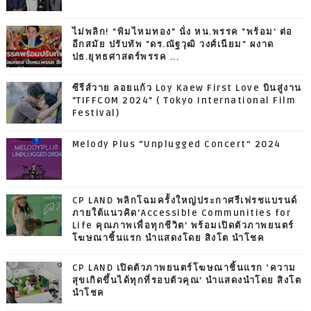
ไม่พลิก! "พิมไหมทอง" นั่ง หน.พรรค "พร้อม' ต่อ
อีกสมัย ปรับทัพ "ดร.ณัฐวุฒิ วงศ์เนียม" ผงาด
ปธ.ยุทธศาสตร์พรรค ...
ซีรีส์วาย ลอยแก้ว Loy Kaew First Love บินสู่งาน
"TIFFCOM 2024" ( Tokyo International Film
Festival)
Melody Plus “Unplugged Concert” 2024
CP LAND พลิกโฉมครั้งใหญ่ประกาศรีเฟรชแบรนด์
ภายใต้แนวคิด‘Accessible Communities for
Life คุณภาพเพื่อทุกชีวิต’ พร้อมเปิดตัวภาพยนตร์
โฆษณาชิ้นแรก นำแสดงโดย สิงโต นำโชค
CP LAND เปิดตัวภาพยนตร์โฆษณาชิ้นแรก ‘ความ
สุขเกิดขึ้นได้ทุกที่รอบตัวคุณ’ นำแสดงนำโดย สิงโต
นำโชค