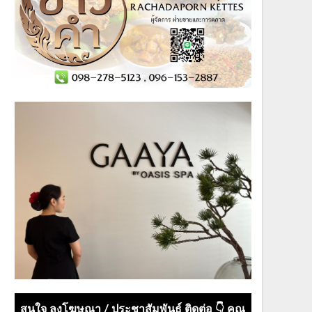
สนใจ ลงโฆษณา / ประชาสัมพันธ์ ติดต่อ 👇 คุณ