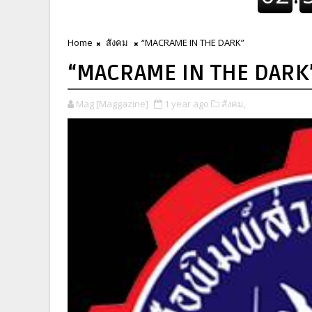
Home
สังคม
“MACRAME IN THE DARK”
“MACRAME IN THE DARK
Mag [Maggazine]
1 year ago
สังคม,