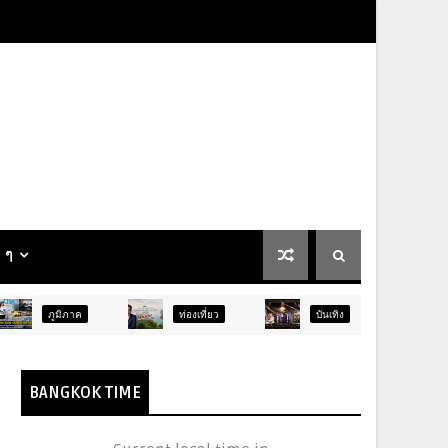
น ๆ
าค
ท่องเที่ยว
บันเทิง
ท่องเที่ยว
BANGKOK TIME