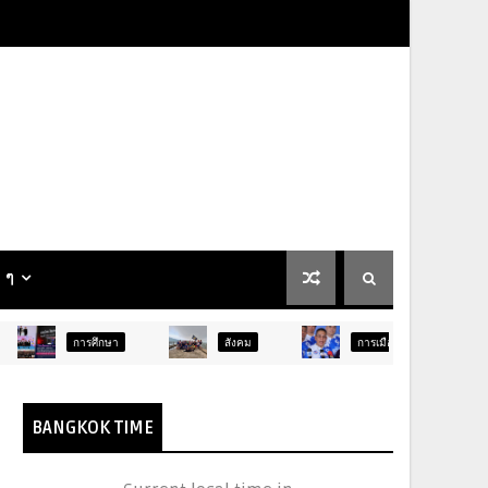
น ๆ
รศึกษา
สังคม
การเมือง
ภูมิภาค
BANGKOK TIME