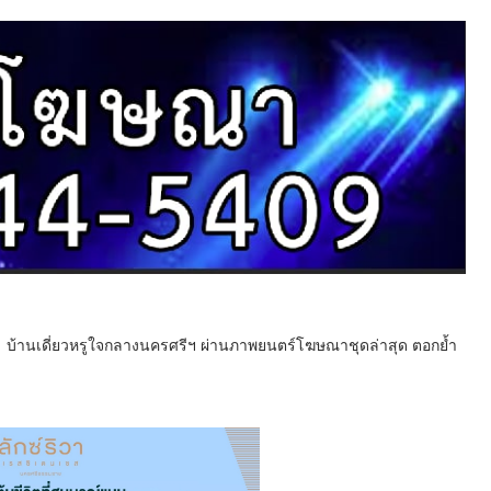
ซส บ้านเดี่ยวหรูใจกลางนครศรีฯ ผ่านภาพยนตร์โฆษณาชุดล่าสุด ตอกย้ำ