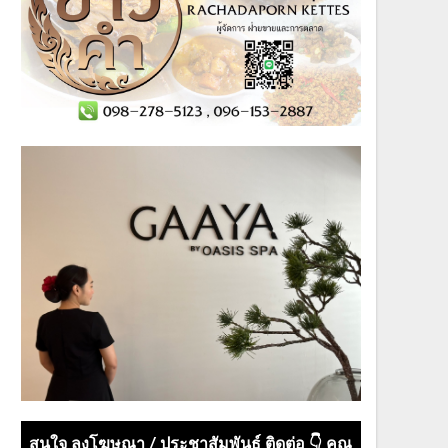
สนใจ ลงโฆษณา / ประชาสัมพันธ์ ติดต่อ 👇 คุณ