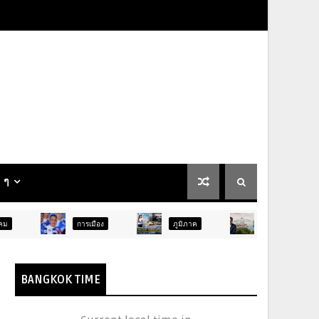
น ๆ
การเมือง
ภูมิภาค
ท่องเที่ยว
บันเ
BANGKOK TIME