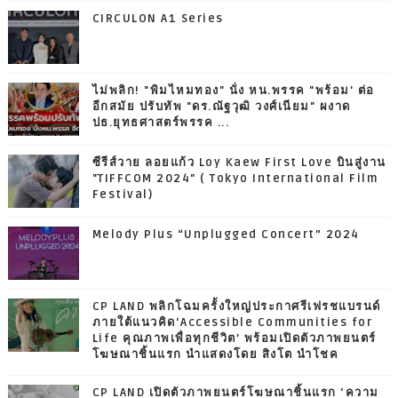
CIRCULON A1 Series
ไม่พลิก! "พิมไหมทอง" นั่ง หน.พรรค "พร้อม' ต่อ
อีกสมัย ปรับทัพ "ดร.ณัฐวุฒิ วงศ์เนียม" ผงาด
ปธ.ยุทธศาสตร์พรรค ...
ซีรีส์วาย ลอยแก้ว Loy Kaew First Love บินสู่งาน
"TIFFCOM 2024" ( Tokyo International Film
Festival)
Melody Plus “Unplugged Concert” 2024
CP LAND พลิกโฉมครั้งใหญ่ประกาศรีเฟรชแบรนด์
ภายใต้แนวคิด‘Accessible Communities for
Life คุณภาพเพื่อทุกชีวิต’ พร้อมเปิดตัวภาพยนตร์
โฆษณาชิ้นแรก นำแสดงโดย สิงโต นำโชค
CP LAND เปิดตัวภาพยนตร์โฆษณาชิ้นแรก ‘ความ