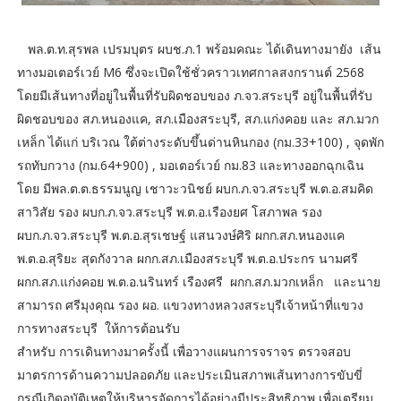
พล.ต.ท.สุรพล เปรมบุตร ผบช.ภ.1 พร้อมคณะ ได้เดินทางมายัง เส้น
ทางมอเตอร์เวย์ M6 ซึ่งจะเปิดใช้ชั่วคราวเทศกาลสงกรานต์ 2568
โดยมีเส้นทางที่อยู่ในพื้นที่รับผิดชอบของ ภ.จว.สระบุรี อยู่ในพื้นที่รับ
ผิดชอบของ สภ.หนองแค, สภ.เมืองสระบุรี, สภ.แก่งคอย และ สภ.มวก
เหล็ก ได้แก่ บริเวณ ใต้ต่างระดับขึ้นด่านหินกอง (กม.33+100) , จุดพัก
รถทับกวาง (กม.64+900) , มอเตอร์เวย์ กม.83 และทางออกฉุกเฉิน
โดย มีพล.ต.ต.ธรรมนูญ เชาวะวนิชย์ ผบก.ภ.จว.สระบุรี พ.ต.อ.สมคิด
สาวิสัย รอง ผบก.ภ.จว.สระบุรี พ.ต.อ.เรืองยศ โสภาพล รอง
ผบก.ภ.จว.สระบุรี พ.ต.อ.สุรเชษฐ์ แสนวงษ์ศิริ ผกก.สภ.หนองแค
พ.ต.อ.สุริยะ สุดกังวาล ผกก.สภ.เมืองสระบุรี พ.ต.อ.ประกร นามศรี
ผกก.สภ.แก่งคอย พ.ต.อ.นรินทร์ เรืองศรี ผกก.สภ.มวกเหล็ก และนาย
สามารถ ศรีมุงคุณ รอง ผอ. แขวงทางหลวงสระบุรีเจ้าหน้าที่แขวง
การทางสระบุรี ให้การต้อนรับ
สำหรับ การเดินทางมาครั้งนี้ เพื่อวางแผนการจราจร ตรวจสอบ
มาตรการด้านความปลอดภัย และประเมินสภาพเส้นทางการขับขี่
กรณีเกิดอุบัติเหตุให้บริหารจัดการได้อย่างมีประสิทธิภาพ เพื่อเตรียม