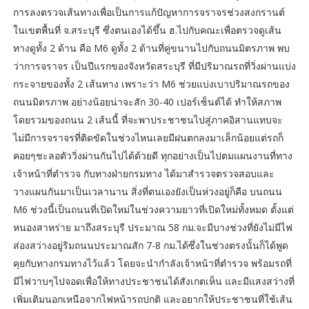
การลงตรวจเส้นทางเพื่อเป็นการแก้ปัญหาการจราจรช่วงสงกรานต์
ในเขตพื้นที่ จ.สระบุรี ซึ่งตนเองได้ขึ้น ฮ.ไปกับคณะเพื่อตรวจดูเส้น
ทางดูทั้ง 2 ด้าน คือ M6 ดูทั้ง 2 ด้านที่คู่ขนานไปกับถนนมิตรภาพ พบ
ว่าการจราจร เป็นปีแรกของจังหวัดสระบุรี ที่มีปริมาณรถที่วิ่งผ่านแบ่ง
กระจายของทั้ง 2 เส้นทาง เพราะว่า M6 ช่วยแบ่งเบาปริมาณรถของ
ถนนมิตรภาพ อย่างน้อยน่าจะสัก 30-40 เปอร์เซ็นต์ได้ ทำให้สภาพ
โดยรวมของถนน 2 เส้นนี้ ที่จะพาประชาชนไปสู่ภาคอิสานแทบจะ
ไม่มีการจราจรที่ติดขัดในช่วงไหนเลยมีฝนตกลงมาเล็กน้อยแต่รถก็
คอยๆชะลอตัววิ่งผ่านกันไปได้ด้วยดี ทุกอย่างเป็นไปตมแผนงานที่ทาง
เจ้าหน้าที่ตำรวจ กับทางฝ่ายกรมทาง ได้มาสำรวจตรวจสอบและ
วางแผนกันมาเป็นเวลานาน สิ่งที่ตนเองยังเป็นห่วงอยู่ก็คือ บนถนน
M6 ช่วงนี้เป็นถนนที่เปิดใหม่ในช่วงความยาวที่เปิดใหม่ทั้งหมด ตั้งแต่
หนองสาหร่าย มาถึงสระบุรี ประมาณ 58 กม.จะมีบางช่วงที่ยังไม่มีไฟ
ส่องสว่างอยู่ริมถนนประมาณสัก 7-8 กม.ได้ซึ่งในช่วงตรงนั้นก็ได้พูด
คุยกับทางกรมทางไว้แล้ว โดยจะนำกำลังเจ้าหน้าที่ตำรวจ พร้อมรถที่
มีไฟวาบๆไปจอดเพื่อให้ทางประชาชนได้สังเกตเห็น และมีแสงสว่างที่
เพิ่มเติมนอกเหนือจากไฟหน้ารถปกติ และอยากให้ประชาชนที่ใช้เส้น