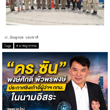
cr...ปัณฐกฤช แสงชาลี
Tags
# อาชญากรรม