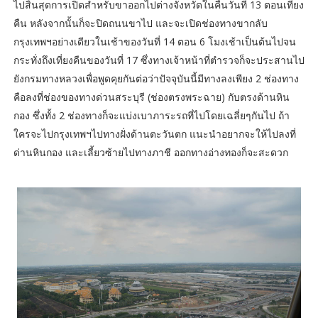
ไปสิ้นสุดการเปิดสำหรับขาออกไปต่างจังหวัดในคืนวันที่ 13 ตอนเที่ยง
คืน หลังจากนั้นก็จะปิดถนนขาไป และจะเปิดช่องทางขากลับ
กรุงเทพฯอย่างเดียวในเช้าของวันที่ 14 ตอน 6 โมงเช้าเป็นต้นไปจน
กระทั่งถึงเที่ยงคืนของวันที่ 17 ซึ่งทางเจ้าหน้าที่ตำรวจก็จะประสานไป
ยังกรมทางหลวงเพื่อพูดคุยกันต่อว่าปัจจุบันนี้มีทางลงเพียง 2 ช่องทาง
คือลงที่ช่องของทางด่วนสระบุรี (ช่องตรงพระฉาย) กับตรงด้านหิน
กอง ซึ่งทั้ง 2 ช่องทางก็จะแบ่งเบาภาระรถที่ไปโดยเฉลี่ยๆกันไป ถ้า
ใครจะไปกรุงเทพฯไปทางฝั่งด้านตะวันตก แนะนำอยากจะให้ไปลงที่
ด่านหินกอง และเลี้ยวซ้ายไปทางภาชี ออกทางอ่างทองก็จะสะดวก