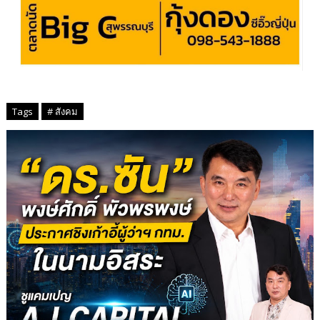
Tags
# สังคม