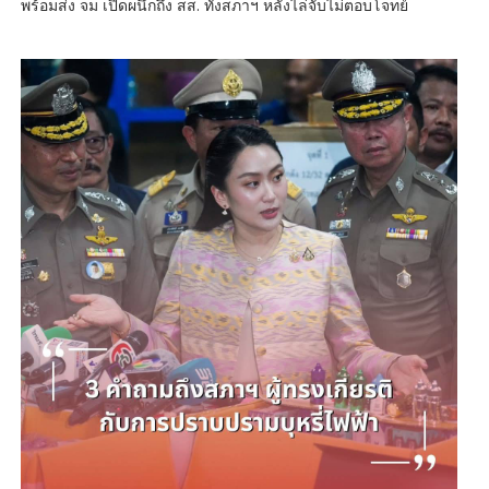
พร้อมส่ง จม เปิดผนึกถึง สส. ทั้งสภาฯ หลังไล่จับไม่ตอบโจทย์