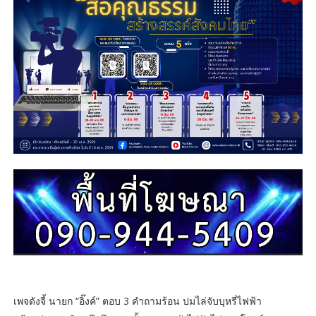
เพจดังจี้ นายก “อิ๊งค์” ตอบ 3 คำถามร้อน ปมไล่จับบุหรี่ไฟฟ้า