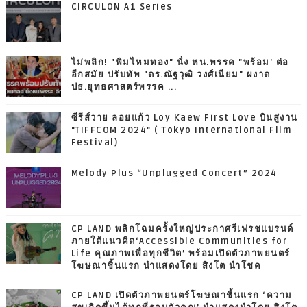
CIRCULON A1 Series
ไม่พลิก! "พิมไหมทอง" นั่ง หน.พรรค "พร้อม' ต่อ
อีกสมัย ปรับทัพ "ดร.ณัฐวุฒิ วงศ์เนียม" ผงาด
ปธ.ยุทธศาสตร์พรรค ...
ซีรีส์วาย ลอยแก้ว Loy Kaew First Love บินสู่งาน
"TIFFCOM 2024" ( Tokyo International Film
Festival)
Melody Plus “Unplugged Concert” 2024
CP LAND พลิกโฉมครั้งใหญ่ประกาศรีเฟรชแบรนด์
ภายใต้แนวคิด‘Accessible Communities for
Life คุณภาพเพื่อทุกชีวิต’ พร้อมเปิดตัวภาพยนตร์
โฆษณาชิ้นแรก นำแสดงโดย สิงโต นำโชค
CP LAND เปิดตัวภาพยนตร์โฆษณาชิ้นแรก ‘ความ