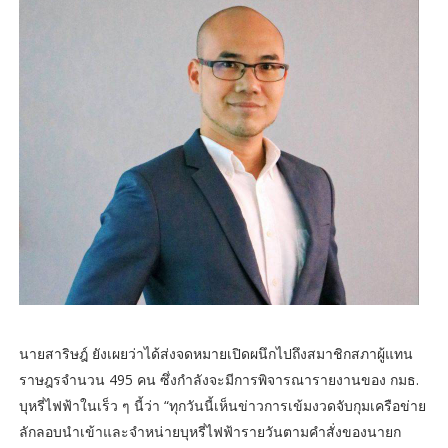
นายสาริษฎ์ ยังเผยว่าได้ส่งจดหมายเปิดผนึกไปถึงสมาชิกสภาผู้แทน
ราษฎรจำนวน 495 คน ซึ่งกำลังจะมีการพิจารณารายงานของ กมธ.
บุหรี่ไฟฟ้าในเร็ว ๆ นี้ว่า “ทุกวันนี้เห็นข่าวการเข้มงวดจับกุมเครือข่าย
ลักลอบนำเข้าและจำหน่ายบุหรี่ไฟฟ้ารายวันตามคำสั่งของนายก