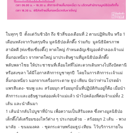
ในทุกๆ ปี ตั้งแต่วันชิวอิก ถึง ชิวสี่ของเดือนที่ 2 ตามปฏิทินจีน หรือ 1
เดือนหลังจากวันตรุษจีน มูลนิธิป่อเต็กตึ๊ง ร่วมกับ มูลนิธิมิตรภาพ
สามัคคี (ท่งเซียเซี่ยงตึ๊ง) หาดใหญ่ กำหนดอัญเชิญองค์จำลองเจ้าแม่
ลิ้มกอเหนี่ยว จากหาดใหญ่ มาประดิษฐานที่มูลนิธิป่อเต็กตึ๊ง
พลับพลาไชย ให้ประชาชนที่เลื่อมใสที่ไม่สะดวกเดินทางไปถึงปัตตานี
หรือสงขลา ได้มีโอกาสสักการบูชาทุกปี โดยในการสักการะเจ้าแม่
ลิ้มกอเหนี่ยว นอกจากเครื่องกระดาษ ธูป-เทียน นัยว่าท่านโปรดผ้า
แพรสีแดง- ชมพู และ สร้อยมุก สร้อยมุกนั้นที่ปฏิบัติกันอยู่ก็คือ เมื่อนำ
สักการะและอธิษฐานต่อองค์เจ้าแม่แล้ว นำไปคล้องที่ศอเจ้าแม่ทั้ง 2
เส้น และนำคืนมา
1 เส้นนำกลับไปบูชาที่บ้าน เพื่อความเป็นสิริมงคล ซึ่งทางมูลนิธิป่อ
เต็กตึ๊งได้เตรียมของไหว้ต่าง ๆ ประกอบด้วย - สร้อยมุก 2 เส้น - พวง
มาลัย - ขนมมงคล - ชุดกระดาษพร้อมธูป-เทียน ไว้บริการภายใน