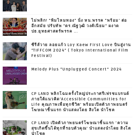
ไม่พลิก! "พิมไหมทอง" นั่ง หน.พรรค "พร้อม' ต่อ
อีกสมัย ปรับทัพ "ดร.ณัฐวุฒิ วงศ์เนียม" ผงาด
ปธ.ยุทธศาสตร์พรรค ...
ซีรีส์วาย ลอยแก้ว Loy Kaew First Love บินสู่งาน
"TIFFCOM 2024" ( Tokyo International Film
Festival)
Melody Plus “Unplugged Concert” 2024
CP LAND พลิกโฉมครั้งใหญ่ประกาศรีเฟรชแบรนด์
ภายใต้แนวคิด‘Accessible Communities for
Life คุณภาพเพื่อทุกชีวิต’ พร้อมเปิดตัวภาพยนตร์
โฆษณาชิ้นแรก นำแสดงโดย สิงโต นำโชค
CP LAND เปิดตัวภาพยนตร์โฆษณาชิ้นแรก ‘ความ
สุขเกิดขึ้นได้ทุกที่รอบตัวคุณ’ นำแสดงนำโดย สิงโต
นำโชค