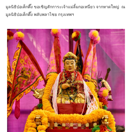
มูลนิธิป่อเต็กตึ๊ง ขอเชิญสักการะเจ้าแม่ลิ้มกอเหนี่ยว จากหาดใหญ่ ณ
มูลนิธิป่อเต็กตึ๊ง พลับพลาไชย กรุงเทพฯ