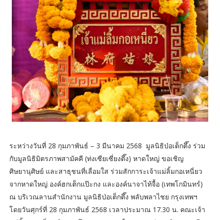
ระหว่างวันที่ 28 กุมภาพันธ์ – 3 มีนาคม 2568 มูลนิธิป่อเต็กตึ๊ง ร่วม
กับมูลนิธิมิตรภาพสามัคคี (ท่งเซียเซี่ยงตึ๊ง) หาดใหญ่ ขอเชิญ
ศิษยานุศิษย์ และสาธุชนที่เลื่อมใส ร่วมสักการะเจ้าแม่ลิ้มกอเหนี่ยว
จากหาดใหญ่ องค์ฮกเต็กแป๊ะกง และองค์นาจาไท้จื้อ (เทพโกมินทร์)
ณ บริเวณลานสำนักงาน มูลนิธิป่อเต็กตึ๊ง พลับพลาไชย กรุงเทพฯ
โดยวันศุกร์ที่ 28 กุมภาพันธ์ 2568 เวลาประมาณ 17.30 น. คณะเจ้า