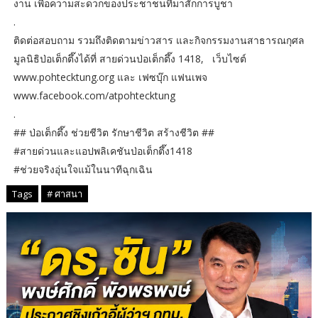
งาน เพื่อความสะดวกของประชาชนที่มาสักการบูชา
.
ติดต่อสอบถาม รวมถึงติดตามข่าวสาร และกิจกรรมงานสาธารณกุศล
มูลนิธิป่อเต็กตึ๊งได้ที่ สายด่วนป่อเต็กตึ๊ง 1418, เว็บไซต์
www.pohtecktung.org และ เฟซบุ๊ก แฟนเพจ
www.facebook.com/atpohtecktung
.
## ป่อเต็กตึ๊ง ช่วยชีวิต รักษาชีวิต สร้างชีวิต ##
#สายด่วนและแอปพลิเคชันป่อเต็กตึ๊ง1418
#ช่วยจริงอุ่นใจแม้ในนาทีฉุกเฉิน
Tags
# ศาสนา